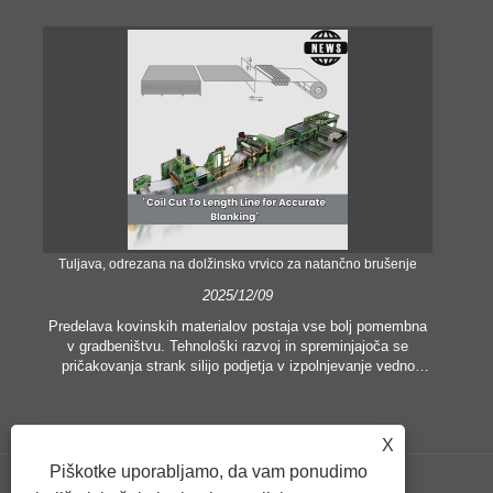
Tuljava, odrezana na dolžinsko vrvico za natančno brušenje
Nat
2025/12/09
Predelava kovinskih materialov postaja vse bolj pomembna
v gradbeništvu. Tehnološki razvoj in spreminjajoča se
V 
pričakovanja strank silijo podjetja v izpolnjevanje vedno
višjih proizvodnih meril in zahtev po kakovosti. Običajne
o
tehnike ročne obdelave niso nič bolj primerne za
pop
zadovoljevanje potreb sodobne industrije, zlasti v iskanju
pr
X
velike natančnosti in učinkovitosti. Zato se je linija za
rezanje tuljav na dolžino pojavila kot oprema za obdelavo
Piškotke uporabljamo, da vam ponudimo
tuljav.
lad