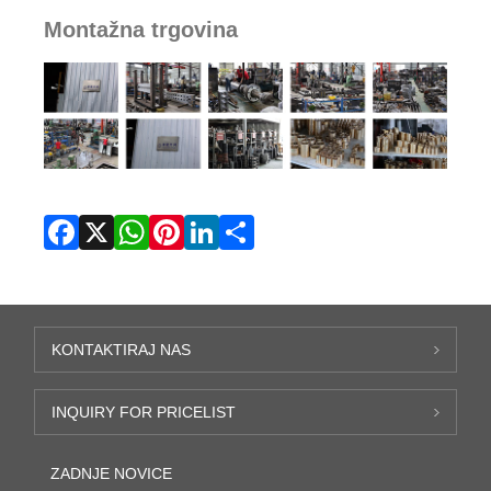
Montažna trgovina
Facebook
X
WhatsApp
Pinterest
LinkedIn
Share
KONTAKTIRAJ NAS
INQUIRY FOR PRICELIST
ZADNJE NOVICE