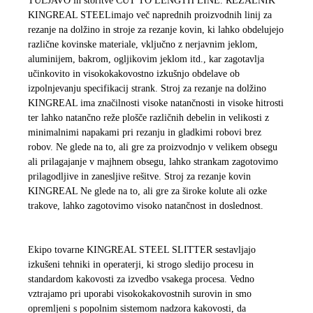
TULJAVO in storitve CUT TO LENGTH LINE. REZALNIK
KINGREAL STEEL
imajo več naprednih proizvodnih linij za
rezanje na dolžino in stroje za rezanje kovin, ki lahko obdelujejo
različne kovinske materiale, vključno z nerjavnim jeklom,
aluminijem, bakrom, ogljikovim jeklom itd., kar zagotavlja
učinkovito in visokokakovostno izkušnjo obdelave ob
izpolnjevanju specifikacij strank. Stroj za rezanje na dolžino
KINGREAL ima značilnosti visoke natančnosti in visoke hitrosti
ter lahko natančno reže plošče različnih debelin in velikosti z
minimalnimi napakami pri rezanju in gladkimi robovi brez
robov. Ne glede na to, ali gre za proizvodnjo v velikem obsegu
ali prilagajanje v majhnem obsegu, lahko strankam zagotovimo
prilagodljive in zanesljive rešitve. Stroj za rezanje kovin
KINGREAL Ne glede na to, ali gre za široke kolute ali ozke
trakove, lahko zagotovimo visoko natančnost in doslednost.
Ekipo tovarne KINGREAL STEEL SLITTER sestavljajo
izkušeni tehniki in operaterji, ki strogo sledijo procesu in
standardom kakovosti za izvedbo vsakega procesa. Vedno
vztrajamo pri uporabi visokokakovostnih surovin in smo
opremljeni s popolnim sistemom nadzora kakovosti, da