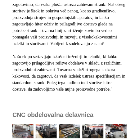
zagotovimo, da vsaka plošča ustreza zahtevam strank. Naš obseg
storitev je širok in pokriva več panog, kot so gradbeništvo,
proizvodnja strojev in gospodinjskih aparatov, in lahko
zagotavljajo hiter odziv in prilagodljivo dostavo glede na
potrebe strank. Tovarna linij za striženje kovin bo vedno
pomagala vaši proizvodnji in razvoju z visokokakovostnimi
izdelki in storitvami. Vabljeni k sodelovanju z nami!
Našo ekipo sestavljajo izkušeni inženirji in tehniki, ki lahko
zagotovijo prilagodljive rešitve obdelave v skladu z različnimi
proizvodnimi zahtevami. Tovarna se drži strogega nadzora
kakovosti, da zagotovi, da vsak izdelek ustreza specifikacijam in
standardom strank. Poleg tega nudimo tudi storitve hitre
dostave, da zadovoljimo vaše nujne proizvodne potrebe."
CNC obdelovalna delavnica