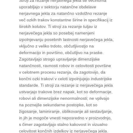
Stroji za rezanje nerjavnega jekla se večinoma
uporabljajo v sektorju natančne obdelave
nerjavnega jekla za natančno vzdolžno rezanje
več ozkih trakov konstantne širine in specifikacij iz
širokih kolutov. Ti stroji za rezanje tuljav iz
nerjavečega jekla so posebej namenjeni
izpolnjevanju posebnih lastnosti nerjavečega jekla,
vključno z veliko trdoto, občutljivostjo na
deformacijo in površino, občutljivo na praske.
Zagotavljajo strogo upravljanje dimenzijske
natančnosti, ravnosti robov in celovitosti površine
v celotnem procesu rezanja, da zagotovijo, da
končni ozki trakovi v celoti izpolnjujejo industrijske
standarde. Ti stroji za rezanje iz nerjavečega jekla
ustvarjajo trakove brez napak, kot so deformacije,
robovi ali dimenzijske nenormalnosti; ne vplivajo
na poznejše sekundarne postopke, kot so
žigosanje, laminiranje, oblikovanje ali sestavljanje,
in jih je mogoče vnesti neposredno v proizvodnjo,
s čimer zagotavljajo stalno kakovost in vizualno
celovitost končnih izdelkov iz nerjavečega jekla.