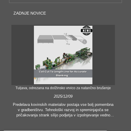
ZADNJE NOVICE
Tuljava, odrezana na dolžinsko vrvico za natančno brušenje
Nat
2025/12/09
Predelava kovinskih materialov postaja vse bolj pomembna
v gradbeništvu. Tehnološki razvoj in spreminjajoča se
V 
pričakovanja strank silijo podjetja v izpolnjevanje vedno
višjih proizvodnih meril in zahtev po kakovosti. Običajne
o
tehnike ročne obdelave niso nič bolj primerne za
pop
zadovoljevanje potreb sodobne industrije, zlasti v iskanju