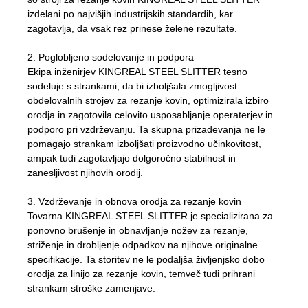
izdelani po najvišjih industrijskih standardih, kar
zagotavlja, da vsak rez prinese želene rezultate.
2. Poglobljeno sodelovanje in podpora
Ekipa inženirjev KINGREAL STEEL SLITTER tesno
sodeluje s strankami, da bi izboljšala zmogljivost
obdelovalnih strojev za rezanje kovin, optimizirala izbiro
orodja in zagotovila celovito usposabljanje operaterjev in
podporo pri vzdrževanju. Ta skupna prizadevanja ne le
pomagajo strankam izboljšati proizvodno učinkovitost,
ampak tudi zagotavljajo dolgoročno stabilnost in
zanesljivost njihovih orodij.
3. Vzdrževanje in obnova orodja za rezanje kovin
Tovarna KINGREAL STEEL SLITTER je specializirana za
ponovno brušenje in obnavljanje nožev za rezanje,
striženje in drobljenje odpadkov na njihove originalne
specifikacije. Ta storitev ne le podaljša življenjsko dobo
orodja za linijo za rezanje kovin, temveč tudi prihrani
strankam stroške zamenjave.