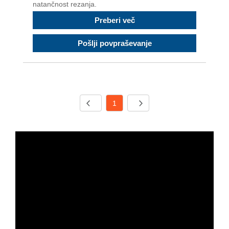
natančnost rezanja.
Preberi več
Pošlji povpraševanje
1