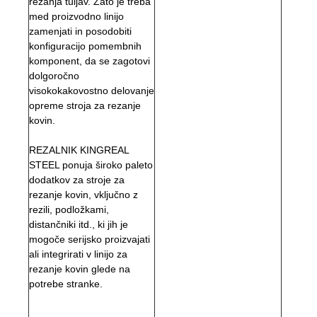
rezanja tuljav. Zato je treba
med proizvodno linijo
zamenjati in posodobiti
konfiguracijo pomembnih
komponent, da se zagotovi
dolgoročno
visokokakovostno delovanje
opreme stroja za rezanje
kovin.
REZALNIK KINGREAL
STEEL ponuja široko paleto
dodatkov za stroje za
rezanje kovin, vključno z
rezili, podložkami,
distančniki itd., ki jih je
mogoče serijsko proizvajati
ali integrirati v linijo za
rezanje kovin glede na
potrebe stranke.