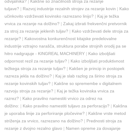
odvijalnika?
|
Kakšne so značilnosti stroja za rezanje
tuljave?
|
Razvoj industrije rezalnih strojev za rezanje kovin
|
Kako
učinkovito vzdrževati kovinsko razrezano linijo?
|
Kaj je težka
vrvica za rezanje na dolžino?
|
Zakaj izbrati frekvenčni pretvornik
za stroj za rezanje jeklenih tuljav?
|
Kako vzdrževati dele stroja za
rezanje?
|
Kakovostna konkurenčnost kitajske predelovalne
industrije vztrajno narašča, struktura porabe strojnih orodij pa se
hitro nadgrajuje - KINGREAL MACHINERY
|
Kako izboljšati
odpornost rezil za rezanje tuljav?
|
Kako izboljšati produktivnost
težkega stroja za rezanje tuljav?
|
Kakšen je princip in postopek
razreza jekla na dolžino?
|
Kaj je slab razlog za širino stroja za
rezanje kovinskih tuljav?
|
Kakšne so spremembe v digitalnem
razvoju stroja za rezanje?
|
Kaj je težka kovinska vrvica za
razrez?
|
Kako pravilno namestiti vrvico za odrez na
dolžino:
|
Kako pravilno namestiti tuljavo za perforacijo?
|
Kakšna
je uporaba linije za perforiranje pločevine?
|
Kakšne vrste metod
striženja za vrvico, razrezano na dolžino?
|
Prednosti stroja za
rezanje z dvojno rezalno glavo
|
Namen opreme za dovajanje