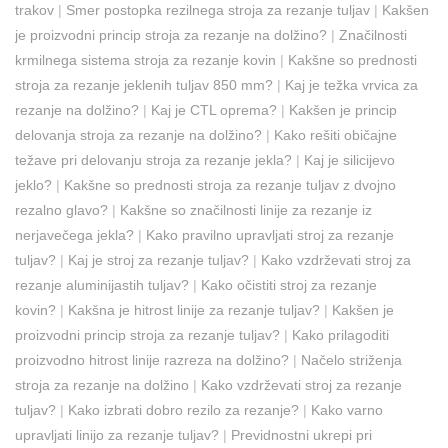
trakov
|
Smer postopka rezilnega stroja za rezanje tuljav
|
Kakšen
je proizvodni princip stroja za rezanje na dolžino?
|
Značilnosti
krmilnega sistema stroja za rezanje kovin
|
Kakšne so prednosti
stroja za rezanje jeklenih tuljav 850 mm?
|
Kaj je težka vrvica za
rezanje na dolžino?
|
Kaj je CTL oprema?
|
Kakšen je princip
delovanja stroja za rezanje na dolžino?
|
Kako rešiti običajne
težave pri delovanju stroja za rezanje jekla?
|
Kaj je silicijevo
jeklo?
|
Kakšne so prednosti stroja za rezanje tuljav z dvojno
rezalno glavo?
|
Kakšne so značilnosti linije za rezanje iz
nerjavečega jekla?
|
Kako pravilno upravljati stroj za rezanje
tuljav?
|
Kaj je stroj za rezanje tuljav?
|
Kako vzdrževati stroj za
rezanje aluminijastih tuljav?
|
Kako očistiti stroj za rezanje
kovin?
|
Kakšna je hitrost linije za rezanje tuljav?
|
Kakšen je
proizvodni princip stroja za rezanje tuljav?
|
Kako prilagoditi
proizvodno hitrost linije razreza na dolžino?
|
Načelo striženja
stroja za rezanje na dolžino
|
Kako vzdrževati stroj za rezanje
tuljav?
|
Kako izbrati dobro rezilo za rezanje?
|
Kako varno
upravljati linijo za rezanje tuljav?
|
Previdnostni ukrepi pri