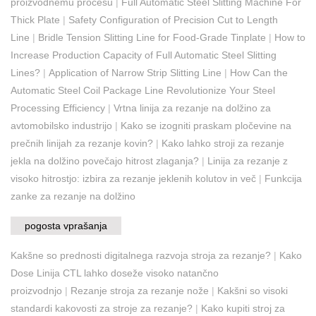
proizvodnemu procesu
|
Full Automatic Steel Slitting Machine For
Thick Plate
|
Safety Configuration of Precision Cut to Length
Line
|
Bridle Tension Slitting Line for Food-Grade Tinplate
|
How to
Increase Production Capacity of Full Automatic Steel Slitting
Lines?
|
Application of Narrow Strip Slitting Line
|
How Can the
Automatic Steel Coil Package Line Revolutionize Your Steel
Processing Efficiency
|
Vrtna linija za rezanje na dolžino za
avtomobilsko industrijo
|
Kako se izogniti praskam pločevine na
prečnih linijah za rezanje kovin?
|
Kako lahko stroji za rezanje
jekla na dolžino povečajo hitrost zlaganja?
|
Linija za rezanje z
visoko hitrostjo: izbira za rezanje jeklenih kolutov in več
|
Funkcija
zanke za rezanje na dolžino
pogosta vprašanja
Kakšne so prednosti digitalnega razvoja stroja za rezanje?
|
Kako
Dose Linija CTL lahko doseže visoko natančno
proizvodnjo
|
Rezanje stroja za rezanje nože
|
Kakšni so visoki
standardi kakovosti za stroje za rezanje?
|
Kako kupiti stroj za