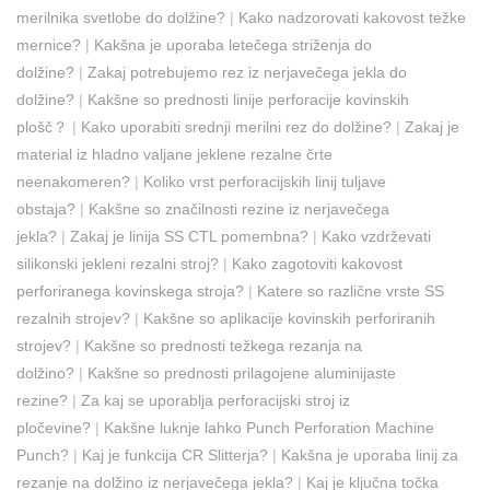
merilnika svetlobe do dolžine?
|
Kako nadzorovati kakovost težke
mernice?
|
Kakšna je uporaba letečega striženja do
dolžine?
|
Zakaj potrebujemo rez iz nerjavečega jekla do
dolžine?
|
Kakšne so prednosti linije perforacije kovinskih
plošč？
|
Kako uporabiti srednji merilni rez do dolžine?
|
Zakaj je
material iz hladno valjane jeklene rezalne črte
neenakomeren?
|
Koliko vrst perforacijskih linij tuljave
obstaja?
|
Kakšne so značilnosti rezine iz nerjavečega
jekla?
|
Zakaj je linija SS CTL pomembna?
|
Kako vzdrževati
silikonski jekleni rezalni stroj?
|
Kako zagotoviti kakovost
perforiranega kovinskega stroja?
|
Katere so različne vrste SS
rezalnih strojev?
|
Kakšne so aplikacije kovinskih perforiranih
strojev?
|
Kakšne so prednosti težkega rezanja na
dolžino?
|
Kakšne so prednosti prilagojene aluminijaste
rezine?
|
Za kaj se uporablja perforacijski stroj iz
pločevine?
|
Kakšne luknje lahko Punch Perforation Machine
Punch?
|
Kaj je funkcija CR Slitterja?
|
Kakšna je uporaba linij za
rezanje na dolžino iz nerjavečega jekla?
|
Kaj je ključna točka