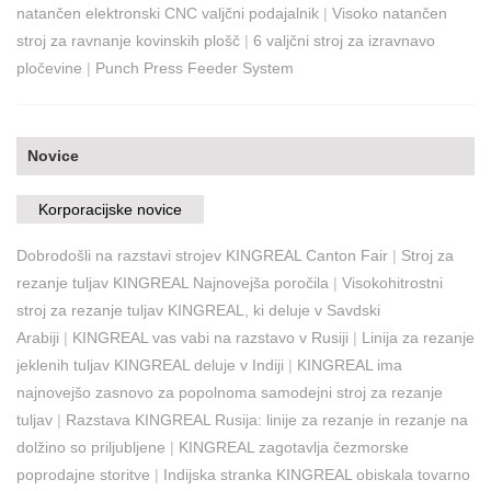
natančen elektronski CNC valjčni podajalnik
|
Visoko natančen
stroj za ravnanje kovinskih plošč
|
6 valjčni stroj za izravnavo
pločevine
|
Punch Press Feeder System
Novice
Korporacijske novice
Dobrodošli na razstavi strojev KINGREAL Canton Fair
|
Stroj za
rezanje tuljav KINGREAL Najnovejša poročila
|
Visokohitrostni
stroj za rezanje tuljav KINGREAL, ki deluje v Savdski
Arabiji
|
KINGREAL vas vabi na razstavo v Rusiji
|
Linija za rezanje
jeklenih tuljav KINGREAL deluje v Indiji
|
KINGREAL ima
najnovejšo zasnovo za popolnoma samodejni stroj za rezanje
tuljav
|
Razstava KINGREAL Rusija: linije za rezanje in rezanje na
dolžino so priljubljene
|
KINGREAL zagotavlja čezmorske
poprodajne storitve
|
Indijska stranka KINGREAL obiskala tovarno