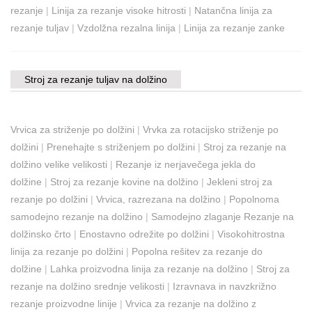
rezanje
|
Linija za rezanje visoke hitrosti
|
Natančna linija za
rezanje tuljav
|
Vzdolžna rezalna linija
|
Linija za rezanje zanke
Stroj za rezanje tuljav na dolžino
Vrvica za striženje po dolžini
|
Vrvka za rotacijsko striženje po
dolžini
|
Prenehajte s striženjem po dolžini
|
Stroj za rezanje na
dolžino velike velikosti
|
Rezanje iz nerjavečega jekla do
dolžine
|
Stroj za rezanje kovine na dolžino
|
Jekleni stroj za
rezanje po dolžini
|
Vrvica, razrezana na dolžino
|
Popolnoma
samodejno rezanje na dolžino
|
Samodejno zlaganje Rezanje na
dolžinsko črto
|
Enostavno odrežite po dolžini
|
Visokohitrostna
linija za rezanje po dolžini
|
Popolna rešitev za rezanje do
dolžine
|
Lahka proizvodna linija za rezanje na dolžino
|
Stroj za
rezanje na dolžino srednje velikosti
|
Izravnava in navzkrižno
rezanje proizvodne linije
|
Vrvica za rezanje na dolžino z