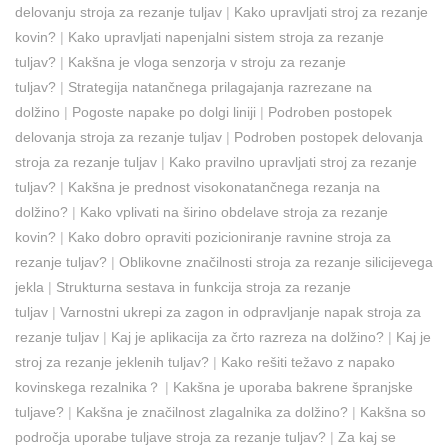
delovanju stroja za rezanje tuljav
|
Kako upravljati stroj za rezanje
kovin?
|
Kako upravljati napenjalni sistem stroja za rezanje
tuljav?
|
Kakšna je vloga senzorja v stroju za rezanje
tuljav?
|
Strategija natančnega prilagajanja razrezane na
dolžino
|
Pogoste napake po dolgi liniji
|
Podroben postopek
delovanja stroja za rezanje tuljav
|
Podroben postopek delovanja
stroja za rezanje tuljav
|
Kako pravilno upravljati stroj za rezanje
tuljav?
|
Kakšna je prednost visokonatančnega rezanja na
dolžino?
|
Kako vplivati ​​na širino obdelave stroja za rezanje
kovin?
|
Kako dobro opraviti pozicioniranje ravnine stroja za
rezanje tuljav?
|
Oblikovne značilnosti stroja za rezanje silicijevega
jekla
|
Strukturna sestava in funkcija stroja za rezanje
tuljav
|
Varnostni ukrepi za zagon in odpravljanje napak stroja za
rezanje tuljav
|
Kaj je aplikacija za črto razreza na dolžino?
|
Kaj je
stroj za rezanje jeklenih tuljav?
|
Kako rešiti težavo z napako
kovinskega rezalnika？
|
Kakšna je uporaba bakrene špranjske
tuljave?
|
Kakšna je značilnost zlagalnika za dolžino?
|
Kakšna so
področja uporabe tuljave stroja za rezanje tuljav?
|
Za kaj se