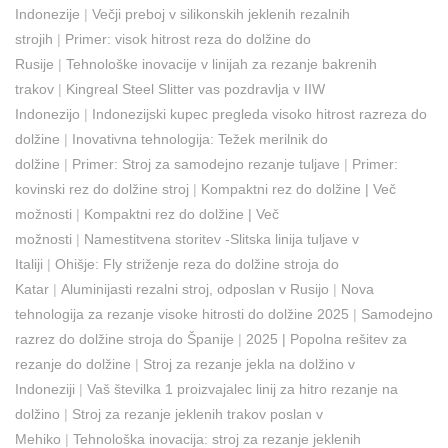
Indonezije
|
Večji preboj v silikonskih jeklenih rezalnih
strojih
|
Primer: visok hitrost reza do dolžine do
Rusije
|
Tehnološke inovacije v linijah za rezanje bakrenih
trakov
|
Kingreal Steel Slitter vas pozdravlja v IIW
Indonezijo
|
Indonezijski kupec pregleda visoko hitrost razreza do
dolžine
|
Inovativna tehnologija: Težek merilnik do
dolžine
|
Primer: Stroj za samodejno rezanje tuljave
|
Primer:
kovinski rez do dolžine stroj
|
Kompaktni rez do dolžine | Več
možnosti
|
Kompaktni rez do dolžine | Več
možnosti
|
Namestitvena storitev -Slitska linija tuljave v
Italiji
|
Ohišje: Fly striženje reza do dolžine stroja do
Katar
|
Aluminijasti rezalni stroj, odposlan v Rusijo
|
Nova
tehnologija za rezanje visoke hitrosti do dolžine 2025
|
Samodejno
razrez do dolžine stroja do Španije
|
2025 | Popolna rešitev za
rezanje do dolžine
|
Stroj za rezanje jekla na dolžino v
Indoneziji
|
Vaš številka 1 proizvajalec linij za hitro rezanje na
dolžino
|
Stroj za rezanje jeklenih trakov poslan v
Mehiko
|
Tehnološka inovacija: stroj za rezanje jeklenih