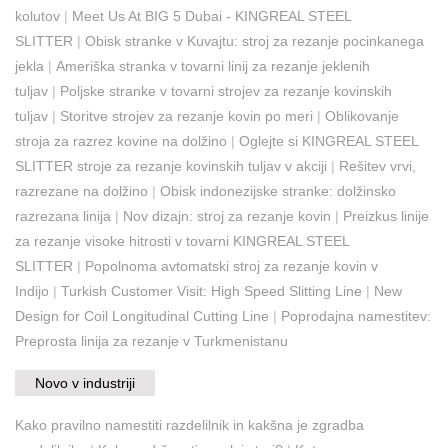
kolutov
|
Meet Us At BIG 5 Dubai - KINGREAL STEEL
SLITTER
|
Obisk stranke v Kuvajtu: stroj za rezanje pocinkanega
jekla
|
Ameriška stranka v tovarni linij za rezanje jeklenih
tuljav
|
Poljske stranke v tovarni strojev za rezanje kovinskih
tuljav
|
Storitve strojev za rezanje kovin po meri
|
Oblikovanje
stroja za razrez kovine na dolžino
|
Oglejte si KINGREAL STEEL
SLITTER stroje za rezanje kovinskih tuljav v akciji
|
Rešitev vrvi,
razrezane na dolžino
|
Obisk indonezijske stranke: dolžinsko
razrezana linija
|
Nov dizajn: stroj za rezanje kovin
|
Preizkus linije
za rezanje visoke hitrosti v tovarni KINGREAL STEEL
SLITTER
|
Popolnoma avtomatski stroj za rezanje kovin v
Indijo
|
Turkish Customer Visit: High Speed Slitting Line
|
New
Design for Coil Longitudinal Cutting Line
|
Poprodajna namestitev:
Preprosta linija za rezanje v Turkmenistanu
Novo v industriji
Kako pravilno namestiti razdelilnik in kakšna je zgradba