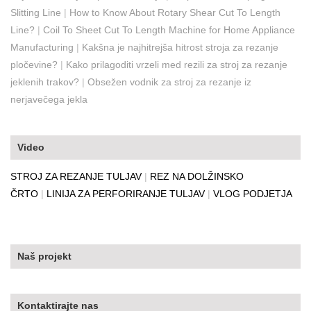
Slitting Line
|
How to Know About Rotary Shear Cut To Length
Line?
|
Coil To Sheet Cut To Length Machine for Home Appliance
Manufacturing
|
Kakšna je najhitrejša hitrost stroja za rezanje
pločevine?
|
Kako prilagoditi vrzeli med rezili za stroj za rezanje
jeklenih trakov?
|
Obsežen vodnik za stroj za rezanje iz
nerjavečega jekla
Video
STROJ ZA REZANJE TULJAV
|
REZ NA DOLŽINSKO
ČRTO
|
LINIJA ZA PERFORIRANJE TULJAV
|
VLOG PODJETJA
Naš projekt
Kontaktirajte nas