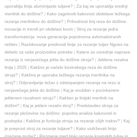
uporablja linija aluminijaste tuljave?
|
Za kaj se uporablja srednji
merilnik do dolžine?
|
Kako zagotoviti kakovost obdelave težkega
rezanja merilnikov do dolžine?
|
Prihodnost linij reza do dolžine:
inovacije in trendi pri obdelavi kovin
|
Stroj za rezanje jedra
transformatorja: nova generacija popolnoma avtomatiziranih
rešitev
|
Raziskovanje prednosti linije za rezanje tuljav Ngoes na
debelo za vaše proizvodne potrebe
|
Katere so osrednje naprave
rezanja iz nerjavečega jekla do dolžine stroja?
|
Jeklena rezalna
linija | 2025
|
Kakšno je načelo kovinskega reza do dolžine
stroja?
|
Kakšna je uporaba težkega rezanja merilnika na
stroj?
|
Odpravljanje težav z odstopanjem rezanja na rezu iz
nerjavečega jekla do dolžine
|
Kaj je snubber v pocinkanem
jeklenem rezalnem stroju?
|
Kakšen je linijski merilnik na
dolžini?
|
Kaj je jekleni rezalni stroj?
|
Predstavitev stroja za
rezanje pločevine na dolžino: popolna analiza kakovosti in
postopka
|
Kakšna je funkcija stroja za rezanje ožjih trakov?
|
Kaj
je preprost stroj za rezanje tuljave?
|
Kako vzdrževati linijo
izrezane muhe?
|
Razmerje med linijo rezanja kovinskih tuljav in