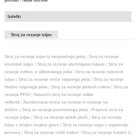
Izdelki
Stroj za rezanje tuljav
Stroj za rezanje tuljav iz nerjavečega jekla
|
Stroj za rezanje
kovinskih tuljav
|
Stroj za rezanje aluminijaste tuljave
|
Stroj za
rezanje zvitkov iz silikonskega jekla
|
Stroj za rezanje bakrenih
tuljav
|
Stroj za rezanje vroče valjanega jekla
|
Stroj za rezanje
hladno valjanega jekla
|
Stroj za rezanje jeklenih trakov
|
Stroj za
rezanje PPGI
|
Natančni stroj za rezanje velike
velikosti
|
Kombinirana vrvica za rezanje in rezanje na
dolžino
|
Stroj za rezanje pocinkanega jekla
|
Preprost stroj za
rezanje tuljav
|
Stroj za rezanje tankih plošč
|
Stroj za rezanje
tuljav z dvojno rezalno glavo
|
Stroj za rezanje tuljav z napetostjo
jermena
|
Stroj za rezanje ozkih trakov
|
Stroj za rezanje kolutov iz