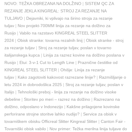
NOVO: TEŽKA OBREZANA NA DOLŽINO
|
SISTEM QC ZA
REZANJE JEKLA KINGREAL: STROJ ZA REZANJE NA
TULJAVO
|
Dejavniki, ki vplivajo na širino stroja za rezanje
tuljav
|
Nov projekt-700MM linija za rezanje na dolžino za
Rusijo
|
Vabilo na razstavo KINGREAL STEEL SLITTER
2024
|
Obisk stranke: tovarna rezalnih linij
|
Obisk stranke - stroj
za rezanje tuljav
|
Stroj za rezanje tuljav, poslan v tovarno
italijanskega kupca
|
Linija za razrez kovine na dolžino poslana v
Rusijo
|
Etui: 3-v-1 Cut to Length Line
|
Praznične čestitke od
KINGREAL STEEL SLITTER
|
Ohišje: Linija za rezanje
tuljav
|
Kako zagotoviti kakovost razrezane linije?
|
Razmišljanje o
letu 2024 in dobrodošlica 2025
|
Stroj za rezanje tuljav, poslan v
Italijo
|
Tehnološki preboj - linija za rezanje na dolžino visoke
debeline
|
Storitev po meri – razrez na dolžino
|
Razrezano na
dolžino, odposlano v Indonezijo
|
Kakšne prilagojene kovinske
perforirane strojne storitve lahko nudijo?
|
Service za obisk v
tovarniškem obisku Officreal Slitter Kingreal Slitter
|
Canton Fair -
Tovarniški obisk vabilo
|
Nov primer: Težka merilna linija tuljave do