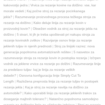
kakovostjo jedra
|
Vrvica za rezanje kovine na dolžino: vse, kar
morate vedeti
|
Kaj počne stroj za rezanje pocinkanega
jekla?
|
Razumevanje proizvodnega procesa težkega stroja za
rezanje na dolžino
|
Kako deluje linija za rezanje kovin v
proizvodnji kovin?
|
Obsežen vodnik za stroj za rezanje jekla na
dolžino
|
5 stvari, ki jih je treba upoštevati pri nakupu stroja za
rezanje kovinskih zvitkov
|
Razvijanje osnov linije za rezanje
jeklenih tuljav in njenih prednosti
|
Stroj za linijski razrez: nova
generacija popolnoma avtomatiziranih rešitev
|
5 nasvetov za
razumevanje stroja za rezanje kovin in postopka rezanja
|
Izčrpen
vodnik za jeklene vrvice za rezanje po dolžini
|
Razumevanje linije
za predelavo tuljav: kaj je linija za rezanje velikih
debelin?
|
Osnovna konfiguracija linije Simply Cut To
Length
|
Razložena preprosta linija za rezanje tuljav in postopek
rezanja jekla
|
Kaj je stroj za rezanje navitja na dolžino za
avtomobile?
|
Kako uporabiti linijo za rezanje jeklenih trakov za
doseganje majhnih toleranc?
|
Natančno popolnoma samodejno
rezanje na dolžinsko linijo za učinkovito izdelavo
|
Stroj za rezanje