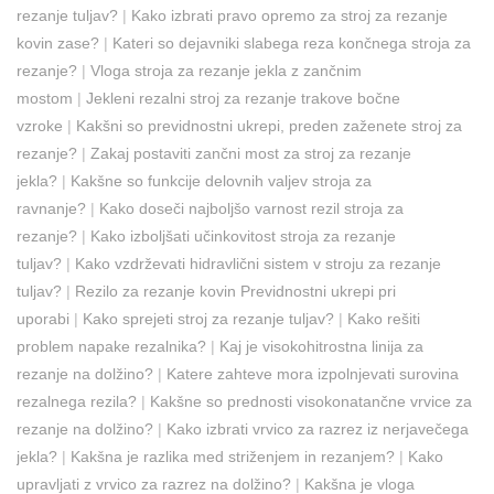
rezanje tuljav?
|
Kako izbrati pravo opremo za stroj za rezanje
kovin zase?
|
Kateri so dejavniki slabega reza končnega stroja za
rezanje?
|
Vloga stroja za rezanje jekla z zančnim
mostom
|
Jekleni rezalni stroj za rezanje trakove bočne
vzroke
|
Kakšni so previdnostni ukrepi, preden zaženete stroj za
rezanje?
|
Zakaj postaviti zančni most za stroj za rezanje
jekla?
|
Kakšne so funkcije delovnih valjev stroja za
ravnanje?
|
Kako doseči najboljšo varnost rezil stroja za
rezanje?
|
Kako izboljšati učinkovitost stroja za rezanje
tuljav?
|
Kako vzdrževati hidravlični sistem v stroju za rezanje
tuljav?
|
Rezilo za rezanje kovin Previdnostni ukrepi pri
uporabi
|
Kako sprejeti stroj za rezanje tuljav?
|
Kako rešiti
problem napake rezalnika?
|
Kaj je visokohitrostna linija za
rezanje na dolžino?
|
Katere zahteve mora izpolnjevati surovina
rezalnega rezila?
|
Kakšne so prednosti visokonatančne vrvice za
rezanje na dolžino?
|
Kako izbrati vrvico za razrez iz nerjavečega
jekla?
|
Kakšna je razlika med striženjem in rezanjem?
|
Kako
upravljati z vrvico za razrez na dolžino?
|
Kakšna je vloga