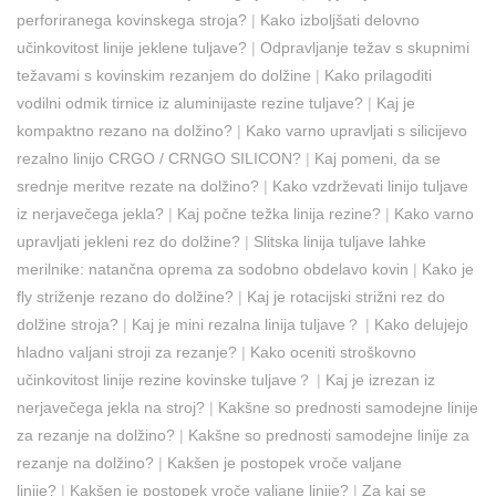
perforiranega kovinskega stroja?
|
Kako izboljšati delovno
učinkovitost linije jeklene tuljave?
|
Odpravljanje težav s skupnimi
težavami s kovinskim rezanjem do dolžine
|
Kako prilagoditi
vodilni odmik tirnice iz aluminijaste rezine tuljave?
|
Kaj je
kompaktno rezano na dolžino?
|
Kako varno upravljati s silicijevo
rezalno linijo CRGO / CRNGO SILICON?
|
Kaj pomeni, da se
srednje meritve rezate na dolžino?
|
Kako vzdrževati linijo tuljave
iz nerjavečega jekla?
|
Kaj počne težka linija rezine?
|
Kako varno
upravljati jekleni rez do dolžine?
|
Slitska linija tuljave lahke
merilnike: natančna oprema za sodobno obdelavo kovin
|
Kako je
fly striženje rezano do dolžine?
|
Kaj je rotacijski strižni rez do
dolžine stroja?
|
Kaj je mini rezalna linija tuljave？
|
Kako delujejo
hladno valjani stroji za rezanje?
|
Kako oceniti stroškovno
učinkovitost linije rezine kovinske tuljave？
|
Kaj je izrezan iz
nerjavečega jekla na stroj?
|
Kakšne so prednosti samodejne linije
za rezanje na dolžino?
|
Kakšne so prednosti samodejne linije za
rezanje na dolžino?
|
Kakšen je postopek vroče valjane
linije?
|
Kakšen je postopek vroče valjane linije?
|
Za kaj se