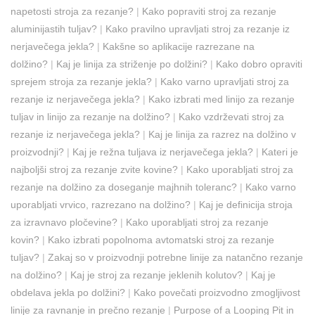
napetosti stroja za rezanje?
|
Kako popraviti stroj za rezanje
aluminijastih tuljav?
|
Kako pravilno upravljati stroj za rezanje iz
nerjavečega jekla?
|
Kakšne so aplikacije razrezane na
dolžino?
|
Kaj je linija za striženje po dolžini?
|
Kako dobro opraviti
sprejem stroja za rezanje jekla?
|
Kako varno upravljati stroj za
rezanje iz nerjavečega jekla?
|
Kako izbrati med linijo za rezanje
tuljav in linijo za rezanje na dolžino?
|
Kako vzdrževati stroj za
rezanje iz nerjavečega jekla?
|
Kaj je linija za razrez na dolžino v
proizvodnji?
|
Kaj je režna tuljava iz nerjavečega jekla?
|
Kateri je
najboljši stroj za rezanje zvite kovine?
|
Kako uporabljati stroj za
rezanje na dolžino za doseganje majhnih toleranc?
|
Kako varno
uporabljati vrvico, razrezano na dolžino?
|
Kaj je definicija stroja
za izravnavo pločevine?
|
Kako uporabljati stroj za rezanje
kovin?
|
Kako izbrati popolnoma avtomatski stroj za rezanje
tuljav?
|
Zakaj so v proizvodnji potrebne linije za natančno rezanje
na dolžino?
|
Kaj je stroj za rezanje jeklenih kolutov?
|
Kaj je
obdelava jekla po dolžini?
|
Kako povečati proizvodno zmogljivost
linije za ravnanje in prečno rezanje
|
Purpose of a Looping Pit in