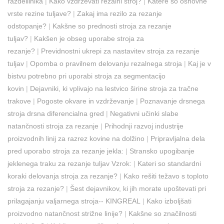
razdelilnika
|
Kako vzdrževati rezalni stroj?
|
Katere so osnovne
vrste rezine tuljave?
|
Zakaj ima rezilo za rezanje
odstopanje?
|
Kakšne so prednosti stroja za rezanje
tuljav?
|
Kakšen je obseg uporabe stroja za
rezanje?
|
Previdnostni ukrepi za nastavitev stroja za rezanje
tuljav
|
Opomba o pravilnem delovanju rezalnega stroja
|
Kaj je v
bistvu potrebno pri uporabi stroja za segmentacijo
kovin
|
Dejavniki, ki vplivajo na lestvico širine stroja za tračne
trakove
|
Pogoste okvare in vzdrževanje
|
Poznavanje drsnega
stroja drsna diferencialna gred
|
Negativni učinki slabe
natančnosti stroja za rezanje
|
Prihodnji razvoj industrije
proizvodnih linij za razrez kovine na dolžino
|
Pripravljalna dela
pred uporabo stroja za rezanje jekla:
|
Stransko upogibanje
jeklenega traku za rezanje tuljav Vzrok:
|
Kateri so standardni
koraki delovanja stroja za rezanje?
|
Kako rešiti težavo s toploto
stroja za rezanje?
|
Šest dejavnikov, ki jih morate upoštevati pri
prilagajanju valjarnega stroja-- KINGREAL
|
Kako izboljšati
proizvodno natančnost strižne linije?
|
Kakšne so značilnosti