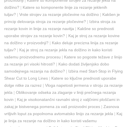
proizvodnji
|
Katere so komponente strojev za rezanje jekla na
dolžino?
|
Katere so komponente linije za rezanje jeklenih
tuljav?
|
Vrste strojev za rezanje pločevine na dolžino
|
Kakšen je
princip delovanja stroja za rezanje pločevine?
|
Izbira stroja za
rezanje kovin in linije za rezanje navitja
|
Kakšne so prednosti
uporabe strojev za rezanje kovin?
|
Kaj je stroj za rezanje kovine
na dolžino v proizvodnji?
|
Kako deluje precizna linija za rezanje
tuljav?
|
Kaj je stroj za rezanje jekla na dolžino in kako koristi
vašemu proizvodnemu procesu
|
Katere so pogoste težave z linijo
za rezanje pri visoki hitrosti?
|
Kako dodati življenjsko dobo
samodejnega rezanja na dolžino?
|
Izbira med Start-Stop in Flying
Shear Cut to Long Lines
|
Katere so ključne prednosti uporabe
dolge nitke za razrez
|
Vloga napetosti jermena v stroju za rezanje
jekla
|
Oblikovanje odseka za zlaganje v liniji prečnega rezanja
kovin
|
Kaj je visokonatančni ravnalni stroj z valjčnimi ploščami in
zakaj je bistvenega pomena za vaš proizvodni proces
|
Zasnova
vrtljivih loput za popolnoma avtomatsko linijo za rezanje jekla
|
Kaj
je linija za rezanje na dolžino in kako koristi vašemu