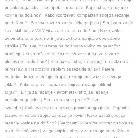
pocinkanega jekla: postopek in uporaba
|
Kaj je stroj za rezanje
kovine na dolžino?
|
Kako vzdrževati kompakten stroj za rezanje
na dolžino?
|
Storitve razrezovanja težkega jekla
|
Stroj za rezanje
kovinskih tuljav VS Vrvica za rezanje na dolžino
|
Kako lahko
avtomatizirane pakirne linije za zvitke zmanjšajo operativne
stroške
|
Tuljava, odrezana na dolžinsko vrvico za natančno
brušenje
|
Kako rešiti neobičajne težave v stroju za rezanje
pločevine na dolžino?
|
Kompakten stroj za rezanje na dolžino v
primerjavi s preprostim strojem za rezanje tuljav
|
Katere
materiale lahko obdeluje stroj za rezanje tuljav iz silicijevega
jekla?
|
Kako odpraviti napake v liniji za rezanje jeklenih
tuljav?
|
Linija za rezanje - avtomatski stroj za rezanje
pocinkanega jekla
|
Stroj za rezanje po dolžini za
svetlobo
|
Rešitev stroja za rezanje pocinkanega jekla
|
Pogoste
težave in rešitve strojev za rezanje kovin
|
Kako izbrati stroj za
rezanje kovine na dolžino?
|
Varnostni ukrepi za uporabo stroja za
rezanje pločevine
|
Vloga linijskih strojev za rezanje na dolžino v