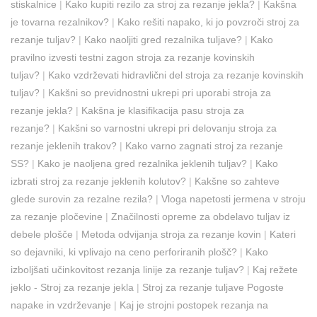
stiskalnice
|
Kako kupiti rezilo za stroj za rezanje jekla?
|
Kakšna
je tovarna rezalnikov?
|
Kako rešiti napako, ki jo povzroči stroj za
rezanje tuljav?
|
Kako naoljiti gred rezalnika tuljave?
|
Kako
pravilno izvesti testni zagon stroja za rezanje kovinskih
tuljav?
|
Kako vzdrževati hidravlični del stroja za rezanje kovinskih
tuljav?
|
Kakšni so previdnostni ukrepi pri uporabi stroja za
rezanje jekla?
|
Kakšna je klasifikacija pasu stroja za
rezanje?
|
Kakšni so varnostni ukrepi pri delovanju stroja za
rezanje jeklenih trakov?
|
Kako varno zagnati stroj za rezanje
SS?
|
Kako je naoljena gred rezalnika jeklenih tuljav?
|
Kako
izbrati stroj za rezanje jeklenih kolutov?
|
Kakšne so zahteve
glede surovin za rezalne rezila?
|
Vloga napetosti jermena v stroju
za rezanje pločevine
|
Značilnosti opreme za obdelavo tuljav iz
debele plošče
|
Metoda odvijanja stroja za rezanje kovin
|
Kateri
so dejavniki, ki vplivajo na ceno perforiranih plošč?
|
Kako
izboljšati učinkovitost rezanja linije za rezanje tuljav?
|
Kaj režete
jeklo - Stroj za rezanje jekla
|
Stroj za rezanje tuljave Pogoste
napake in vzdrževanje
|
Kaj je strojni postopek rezanja na