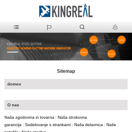
Sitemap
domov
O nas
Naša zgodovina in tovarna
|
Naša strokovna
garancija
|
Sodelovanje s strankami
|
Naša delavnica
|
Naše
potrdilo
|
Naše storitve