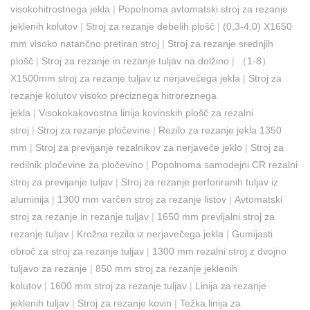
visokohitrostnega jekla
|
Popolnoma avtomatski stroj za rezanje
jeklenih kolutov
|
Stroj za rezanje debelih plošč
|
(0,3-4,0) X1650
mm visoko natančno pretiran stroj
|
Stroj za rezanje srednjih
plošč
|
Stroj za rezanje in rezanje tuljav na dolžino
|
（1-8）
X1500mm stroj za rezanje tuljav iz nerjavečega jekla
|
Stroj za
rezanje kolutov visoko preciznega hitroreznega
jekla
|
Visokokakovostna linija kovinskih plošč za rezalni
stroj
|
Stroj za rezanje pločevine
|
Rezilo za rezanje jekla 1350
mm
|
Stroj za previjanje rezalnikov za nerjaveče jeklo
|
Stroj za
redilnik pločevine za pločevino
|
Popolnoma samodejni CR rezalni
stroj za previjanje tuljav
|
Stroj za rezanje perforiranih tuljav iz
aluminija
|
1300 mm varčen stroj za rezanje listov
|
Avtomatski
stroj za rezanje in rezanje tuljav
|
1650 mm previjalni stroj za
rezanje tuljav
|
Krožna rezila iz nerjavečega jekla
|
Gumijasti
obroč za stroj za rezanje tuljav
|
1300 mm rezalni stroj z dvojno
tuljavo za rezanje
|
850 mm stroj za rezanje jeklenih
kolutov
|
1600 mm stroj za rezanje tuljav
|
Linija za rezanje
jeklenih tuljav
|
Stroj za rezanje kovin
|
Težka linija za