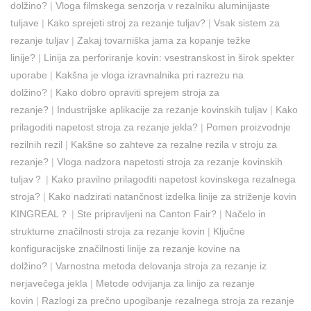
dolžino?
|
Vloga filmskega senzorja v rezalniku aluminijaste
tuljave
|
Kako sprejeti stroj za rezanje tuljav?
|
Vsak sistem za
rezanje tuljav
|
Zakaj tovarniška jama za kopanje težke
linije?
|
Linija za perforiranje kovin: vsestranskost in širok spekter
uporabe
|
Kakšna je vloga izravnalnika pri razrezu na
dolžino?
|
Kako dobro opraviti sprejem stroja za
rezanje?
|
Industrijske aplikacije za rezanje kovinskih tuljav
|
Kako
prilagoditi napetost stroja za rezanje jekla?
|
Pomen proizvodnje
rezilnih rezil
|
Kakšne so zahteve za rezalne rezila v stroju za
rezanje?
|
Vloga nadzora napetosti stroja za rezanje kovinskih
tuljav？
|
Kako pravilno prilagoditi napetost kovinskega rezalnega
stroja?
|
Kako nadzirati natančnost izdelka linije za striženje kovin
KINGREAL？
|
Ste pripravljeni na Canton Fair?
|
Načelo in
strukturne značilnosti stroja za rezanje kovin
|
Ključne
konfiguracijske značilnosti linije za rezanje kovine na
dolžino?
|
Varnostna metoda delovanja stroja za rezanje iz
nerjavečega jekla
|
Metode odvijanja za linijo za rezanje
kovin
|
Razlogi za prečno upogibanje rezalnega stroja za rezanje