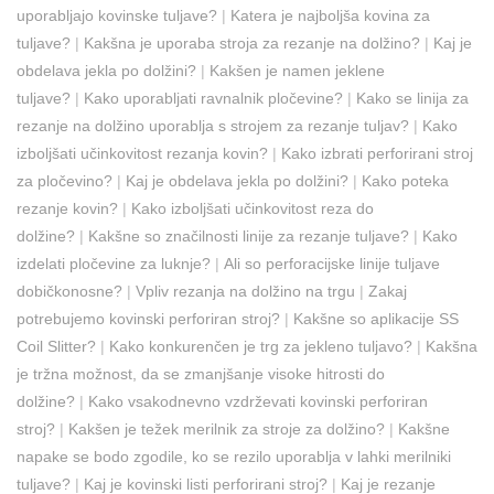
uporabljajo kovinske tuljave?
|
Katera je najboljša kovina za
tuljave?
|
Kakšna je uporaba stroja za rezanje na dolžino?
|
Kaj je
obdelava jekla po dolžini?
|
Kakšen je namen jeklene
tuljave?
|
Kako uporabljati ravnalnik pločevine?
|
Kako se linija za
rezanje na dolžino uporablja s strojem za rezanje tuljav?
|
Kako
izboljšati učinkovitost rezanja kovin?
|
Kako izbrati perforirani stroj
za pločevino?
|
Kaj je obdelava jekla po dolžini?
|
Kako poteka
rezanje kovin?
|
Kako izboljšati učinkovitost reza do
dolžine?
|
Kakšne so značilnosti linije za rezanje tuljave?
|
Kako
izdelati pločevine za luknje?
|
Ali so perforacijske linije tuljave
dobičkonosne?
|
Vpliv rezanja na dolžino na trgu
|
Zakaj
potrebujemo kovinski perforiran stroj?
|
Kakšne so aplikacije SS
Coil Slitter?
|
Kako konkurenčen je trg za jekleno tuljavo?
|
Kakšna
je tržna možnost, da se zmanjšanje visoke hitrosti do
dolžine?
|
Kako vsakodnevno vzdrževati kovinski perforiran
stroj?
|
Kakšen je težek merilnik za stroje za dolžino?
|
Kakšne
napake se bodo zgodile, ko se rezilo uporablja v lahki merilniki
tuljave?
|
Kaj je kovinski listi perforirani stroj?
|
Kaj je rezanje