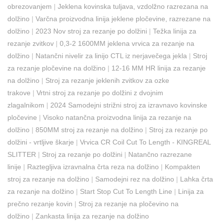
obrezovanjem
|
Jeklena kovinska tuljava, vzdolžno razrezana na
dolžino
|
Varčna proizvodna linija jeklene pločevine, razrezane na
dolžino
|
2023 Nov stroj za rezanje po dolžini
|
Težka linija za
rezanje zvitkov
|
0,3-2 1600MM jeklena vrvica za rezanje na
dolžino
|
Natančni nivelir za linijo CTL iz nerjavečega jekla
|
Stroj
za rezanje pločevine na dolžino
|
12-16 MM HR linija za rezanje
na dolžino
|
Stroj za rezanje jeklenih zvitkov za ozke
trakove
|
Vrtni stroj za rezanje po dolžini z dvojnim
zlagalnikom
|
2024 Samodejni strižni stroj za izravnavo kovinske
pločevine
|
Visoko natančna proizvodna linija za rezanje na
dolžino
|
850MM stroj za rezanje na dolžino
|
Stroj za rezanje po
dolžini - vrtljive škarje
|
Vrvica CR Coil Cut To Length - KINGREAL
SLITTER
|
Stroj za rezanje po dolžini
|
Natančno razrezane
linije
|
Raztegljiva izravnalna črta reza na dolžino
|
Kompakten
stroj za rezanje na dolžino
|
Samodejni rez na dolžino
|
Lahka črta
za rezanje na dolžino
|
Start Stop Cut To Length Line
|
Linija za
prečno rezanje kovin
|
Stroj za rezanje na pločevino na
dolžino
|
Zankasta linija za rezanje na dolžino