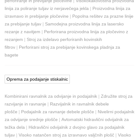
perforiranje in previjanje pločevine
|
Visokokakovostna proizvodna
linija za poliranje tuljav iz nerjavečega jekla
|
Proizvodna linija za
izravnavo in prebijanje pločevine
|
Popolna rešitev za prazne linije
za prebijanje tuljav
|
Samodejna proizvodna linija za lasersko
rezanje z navitjem
|
Perforirana proizvodna linija za pločevino z
rezanjem
|
Stroj za izdelavo perforiranih kovinskih
filtrov
|
Perforirani stroj za prebijanje kovinskega pladnja za
bagete
Oprema za podajanje stiskalnic
Kombinirani ravnalnik za odvijanje in podajalnik
|
Združite stroj za
razvijanje in ravnanje
|
Razvijalnik in ravnalnik debele
plošče
|
Podajalnik za ravnanje debele plošče
|
Nivelirni podajalnik
za odvijanje srednje plošče
|
Avtomatski hidravlični odvijalnik za
težka dela
|
Hidravlični odvijalnik z dvojno glavo za podajalnik
tuljav
|
Visoko natančen stroj za izravnavo valjčnih plošč
|
Visoko