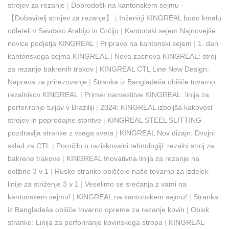
strojev za rezanje
|
Dobrodošli na kantonskem sejmu -
【Dobavitelj strojev za rezanje】
|
Inženirji KINGREAL bodo kmalu
odleteli v Savdsko Arabijo in Grčijo
|
Kantonski sejem Najnovejše
novice podjetja KINGREAL
|
Priprave na kantonski sejem
|
1. dan
kantonskega sejma KINGREAL
|
Nova zasnova KINGREAL: stroj
za rezanje bakrenih trakov
|
KINGREAL CTL Line New Design:
Naprava za prirezovanje
|
Stranka iz Bangladeša obišče tovarno
rezalnikov KINGREAL
|
Primer namestitve KINGREAL: linija za
perforiranje tuljav v Braziliji
|
2024: KINGREAL izboljša kakovost
strojev in poprodajne storitve
|
KINGREAL STEEL SLITTING
pozdravlja stranke z vsega sveta
|
KINGREAL Nov dizajn: Dvojni
sklad za CTL
|
Poročilo o raziskovalni tehnologiji: rezalni stroj za
bakrene trakove
|
KINGREAL Inovativna linija za rezanje na
dolžino 3 v 1
|
Ruske stranke obiščejo našo tovarno za izdelek
linije za striženje 3 v 1
|
Veselimo se srečanja z vami na
kantonskem sejmu!
|
KINGREAL na kantonskem sejmu!
|
Stranka
iz Bangladeša obišče tovarno opreme za rezanje kovin
|
Obisk
stranke: Linija za perforiranje kovinskega stropa
|
KINGREAL