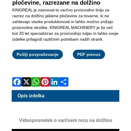
pločevine, razrezane na dolžino
KINGREAL je zasnoval to varčno proizvodno linijo za
razrez na dolžino jeklene pločevine za tovarne, ki ne
zahtevajo visoke produktivnosti in lahko močno znižajo
proizvodne stroške. KINGREAL MACHINERY je že več
kot 20 let specializiran za proizvodnjo tuljav in lahko svoje
izdelke prilagodi različnim potrebam naših strank.
Facebook
X
WhatsApp
Pinterest
LinkedIn
Share
Pošlji povpraševanje
PDF prenos
Opis izdelka
Videoposnetek o varčnem rezu na dolžino