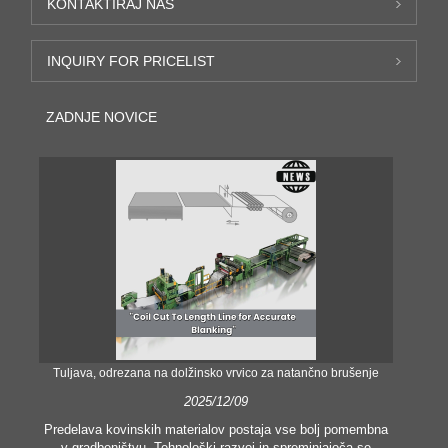
KONTAKTIRAJ NAS
INQUIRY FOR PRICELIST
ZADNJE NOVICE
Tuljava, odrezana na dolžinsko vrvico za natančno brušenje
Nat
2025/12/09
Predelava kovinskih materialov postaja vse bolj pomembna
v gradbeništvu. Tehnološki razvoj in spreminjajoča se