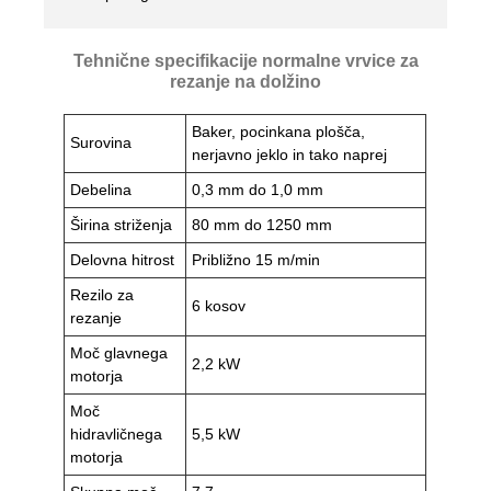
Tehnične specifikacije normalne vrvice za
rezanje na dolžino
Baker, pocinkana plošča,
Surovina
nerjavno jeklo in tako naprej
Debelina
0,3 mm do 1,0 mm
Širina striženja
80 mm do 1250 mm
Delovna hitrost
Približno 15 m/min
Rezilo za
6 kosov
rezanje
Moč glavnega
2,2 kW
motorja
Moč
hidravličnega
5,5 kW
motorja