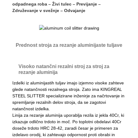
odpadnega roba – Živi tulec – Previjanje –
Združevanje v svežnje – Odvajanje
Prednost stroja za rezanje aluminijaste tuljave
Visoko natančni rezalni stroj za stroj za
rezanje aluminija
Izdelki iz aluminijastih tuljav imajo izjemno visoke zahteve
glede natančnosti rezalnega stroja. Zato ima KINGREAL
STEEL SLITTER specializirane inženirje za načrtovanje in
spremljanje rezalnih delov stroja, da se zagotovi
natančnost izdelka.
Linija za rezanje aluminija uporablja rezila iz jekla 40Cr, ki
izkazuje odlično trdoto in moč. Po toplotni obdelavi 40Cr
doseže trdoto HRC 28-42, zaradi česar je primeren za
izdelavo orodij, ki zahtevajo odpornost proti obrabi in