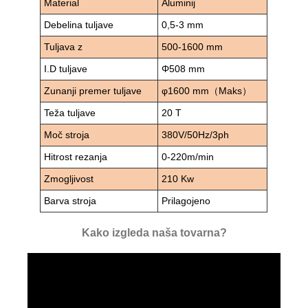
Material
Aluminij
Debelina tuljave
0,5-3 mm
Tuljava z
500-1600 mm
I.D tuljave
Φ508 mm
Zunanji premer tuljave
φ1600 mm（Maks）
Teža tuljave
20 T
Moč stroja
380V/50Hz/3ph
Hitrost rezanja
0-220m/min
Zmogljivost
210 Kw
Barva stroja
Prilagojeno
Kako izgleda naša tovarna?