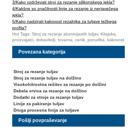
3/
Kako vzdrževati stroj za rezanje silikonskega jekla?
4/
Kakšne so značilnosti linije za rezanje iz nerjavečega
jekla?
5/
Kako nadzirati kakovost rezalnika za tuljave težkega
profila?
Hot Tags: Stroj za rezanje aluminijastih tuljav, Kitajska,
proizvajalci, dobavitelji, tovarna, cenik, ponudba, kakovost
Povezana kategorija
Stroj za rezanje tuljav
Stroj za rezanje tuljav na dolžino
Visokohitrostna rešitev za rezanje po dolžini
Debela vrvica za rezanje na dolžino
Dodatki za stroje za rezanje tuljav
Linije za pakiranje tuljav
Druga procesna linija za tuljave
Pošlji povpraševanje