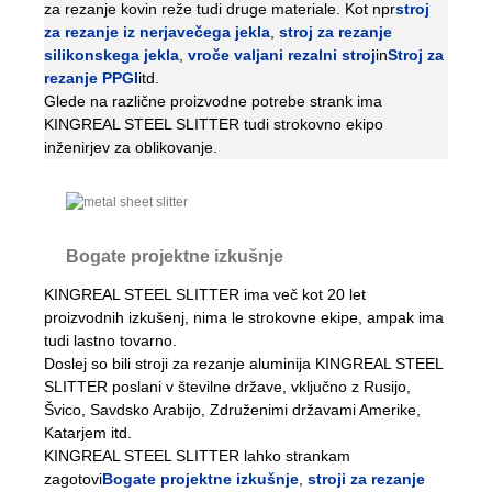
za rezanje kovin reže tudi druge materiale. Kot npr
stroj
za rezanje iz nerjavečega jekla
,
stroj za rezanje
silikonskega jekla
,
vroče valjani rezalni stroj
in
Stroj za
rezanje PPGI
itd.
Glede na različne proizvodne potrebe strank ima
KINGREAL STEEL SLITTER tudi strokovno ekipo
inženirjev za oblikovanje.
Bogate projektne izkušnje
KINGREAL STEEL SLITTER ima več kot 20 let
proizvodnih izkušenj, nima le strokovne ekipe, ampak ima
tudi lastno tovarno.
Doslej so bili stroji za rezanje aluminija KINGREAL STEEL
SLITTER poslani v številne države, vključno z Rusijo,
Švico, Savdsko Arabijo, Združenimi državami Amerike,
Katarjem itd.
KINGREAL STEEL SLITTER lahko strankam
zagotovi
Bogate projektne izkušnje
,
stroji za rezanje