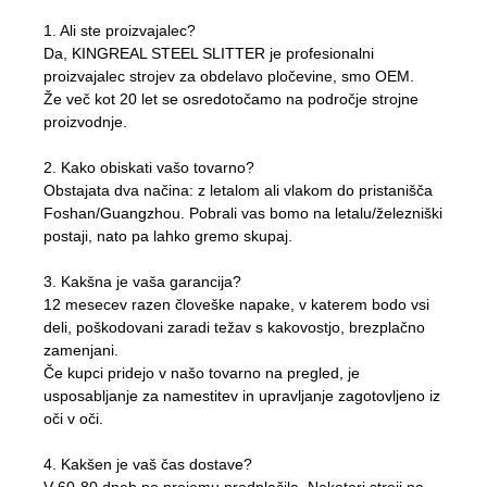
1. Ali ste proizvajalec?
Da, KINGREAL STEEL SLITTER je profesionalni
proizvajalec strojev za obdelavo pločevine, smo OEM.
Že več kot 20 let se osredotočamo na področje strojne
proizvodnje.
2. Kako obiskati vašo tovarno?
Obstajata dva načina: z letalom ali vlakom do pristanišča
Foshan/Guangzhou. Pobrali vas bomo na letalu/železniški
postaji, nato pa lahko gremo skupaj.
3. Kakšna je vaša garancija?
12 mesecev razen človeške napake, v katerem bodo vsi
deli, poškodovani zaradi težav s kakovostjo, brezplačno
zamenjani.
Če kupci pridejo v našo tovarno na pregled, je
usposabljanje za namestitev in upravljanje zagotovljeno iz
oči v oči.
4. Kakšen je vaš čas dostave?
V 60-80 dneh po prejemu predplačila. Nekateri stroji na