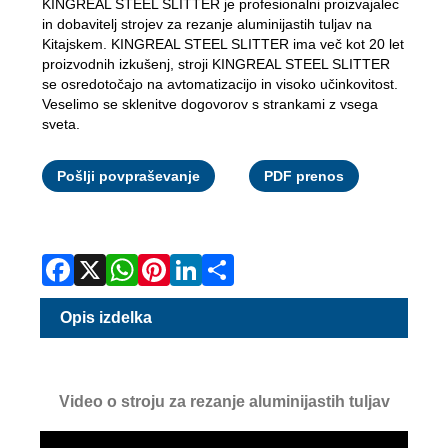
KINGREAL STEEL SLITTER je profesionalni proizvajalec
in dobavitelj strojev za rezanje aluminijastih tuljav na
Kitajskem. KINGREAL STEEL SLITTER ima več kot 20 let
proizvodnih izkušenj, stroji KINGREAL STEEL SLITTER
se osredotočajo na avtomatizacijo in visoko učinkovitost.
Veselimo se sklenitve dogovorov s strankami z vsega
sveta.
Facebook
X
WhatsApp
Pinterest
LinkedIn
Share
Pošlji povpraševanje
PDF prenos
Opis izdelka
Video o stroju za rezanje aluminijastih tuljav