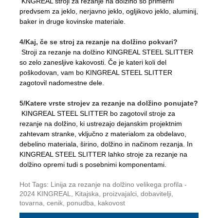
KNGREAL stroji za rezanje na dolžino so primerni
predvsem za jeklo, nerjavno jeklo, ogljikovo jeklo, aluminij,
baker in druge kovinske materiale.
4/Kaj, če se stroj za rezanje na dolžino pokvari?
Stroji za rezanje na dolžino KINGREAL STEEL SLITTER
so zelo zanesljive kakovosti. Če je kateri koli del
poškodovan, vam bo KINGREAL STEEL SLITTER
zagotovil nadomestne dele.
5/Katere vrste strojev za rezanje na dolžino ponujate?
KINGREAL STEEL SLITTER bo zagotovil stroje za
rezanje na dolžino, ki ustrezajo dejanskim projektnim
zahtevam stranke, vključno z materialom za obdelavo,
debelino materiala, širino, dolžino in načinom rezanja. In
KINGREAL STEEL SLITTER lahko stroje za rezanje na
dolžino opremi tudi s posebnimi komponentami.
Hot Tags: Linija za rezanje na dolžino velikega profila -
2024 KINGREAL, Kitajska, proizvajalci, dobavitelji,
tovarna, cenik, ponudba, kakovost