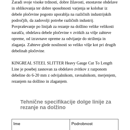
Zaradi svoje visoke trdnosti, dobre žilavosti, enostavne obdelave
in oblikovanja ter dobre sposobnosti varjenja se kolobar iz
debele pločevine pogosto uporablja na različnih industrijskih
področjih, da zadovolji potrebe različnih industrij.
Povpraševanje po linijah za rezanje na dolžino velike velikosti
narašča, obdelava debele pločevine v zvitkih za višje zahteve
opreme, od izravnave opreme za odvijanje do striženja in
zlaganja. Zahteve glede nosilnosti so veliko višje kot pri drugih
debelinah pločevine.
KINGREAL STEEL SLITTER Heavy Gauge Cut To Length
Line je posebej zasnovan za obdelavo zvitkov z razponom
debeline do 6-20 mm z odvijalnikom, ravnalnikom, merjenjem,
rezanjem na dolžino in zlaganjem.
Tehnične specifikacije dolge linije za
rezanje na dolžino
Ime
Podrobnost