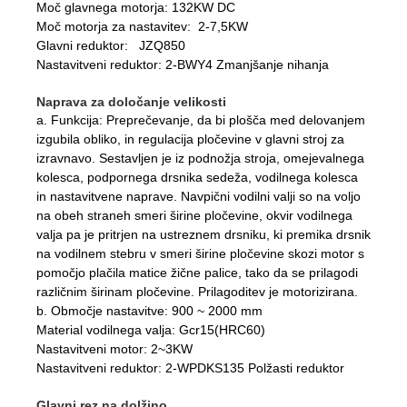
Moč glavnega motorja: 132KW DC
Moč motorja za nastavitev: 2-7,5KW
Glavni reduktor: JZQ850
Nastavitveni reduktor: 2-BWY4 Zmanjšanje nihanja
Naprava za določanje velikosti
a. Funkcija: Preprečevanje, da bi plošča med delovanjem
izgubila obliko, in regulacija pločevine v glavni stroj za
izravnavo. Sestavljen je iz podnožja stroja, omejevalnega
kolesca, podpornega drsnika sedeža, vodilnega kolesca
in nastavitvene naprave. Navpični vodilni valji so na voljo
na obeh straneh smeri širine pločevine, okvir vodilnega
valja pa je pritrjen na ustreznem drsniku, ki premika drsnik
na vodilnem stebru v smeri širine pločevine skozi motor s
pomočjo plačila matice žične palice, tako da se prilagodi
različnim širinam pločevine. Prilagoditev je motorizirana.
b. Območje nastavitve: 900 ~ 2000 mm
Material vodilnega valja: Gcr15(HRC60)
Nastavitveni motor: 2~3KW
Nastavitveni reduktor: 2-WPDKS135 Polžasti reduktor
Glavni rez na dolžino