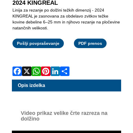
2024 KINGREAL
Linija za rezanje po dolžini težkih dimenzij - 2024
KINGREAL je zasnovana za obdelavo zvitkov težke
kovine debeline 6–25 mm in njihovo rezanje na pločevine
natančnih velikosti.
Facebook
X
WhatsApp
Pinterest
LinkedIn
Share
Pošlji povpraševanje
PDF prenos
Opis izdelka
Video prikaz velike črte razreza na
dolžino