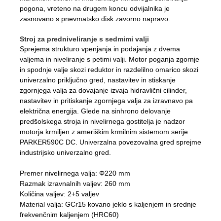
pogona, vreteno na drugem koncu odvijalnika je
zasnovano s pnevmatsko disk zavorno napravo.
Stroj za predniveliranje s sedmimi valji
Sprejema strukturo vpenjanja in podajanja z dvema
valjema in niveliranje s petimi valji. Motor poganja zgornje
in spodnje valje skozi reduktor in razdelilno omarico skozi
univerzalno priključno gred, nastavitev in stiskanje
zgornjega valja za dovajanje izvaja hidravlični cilinder,
nastavitev in pritiskanje zgornjega valja za izravnavo pa
električna energija. Glede na sinhrono delovanje
predšolskega stroja in nivelirnega gostitelja je nadzor
motorja krmiljen z ameriškim krmilnim sistemom serije
PARKER590C DC. Univerzalna povezovalna gred sprejme
industrijsko univerzalno gred.
Premer nivelirnega valja: Φ220 mm
Razmak izravnalnih valjev: 260 mm
Količina valjev: 2+5 valjev
Material valja: GCr15 kovano jeklo s kaljenjem in srednje
frekvenčnim kaljenjem (HRC60)