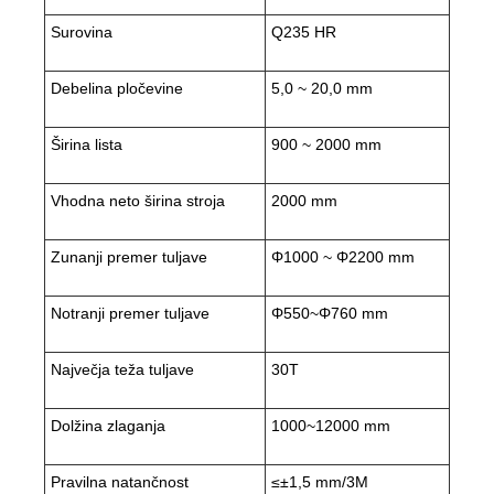
Surovina
Q235 HR
Debelina pločevine
5,0 ~ 20,0 mm
Širina lista
900 ~ 2000 mm
Vhodna neto širina stroja
2000 mm
Zunanji premer tuljave
Φ1000 ~ Φ2200 mm
Notranji premer tuljave
Φ550~Φ760 mm
Največja teža tuljave
30T
Dolžina zlaganja
1000~12000 mm
Pravilna natančnost
≤±1,5 mm/3M