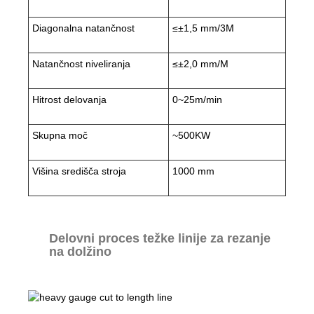
Diagonalna natančnost
≤±1,5 mm/3M
Natančnost niveliranja
≤±2,0 mm/M
Hitrost delovanja
0~25m/min
Skupna moč
~500KW
Višina središča stroja
1000 mm
Delovni proces težke linije za rezanje
na dolžino