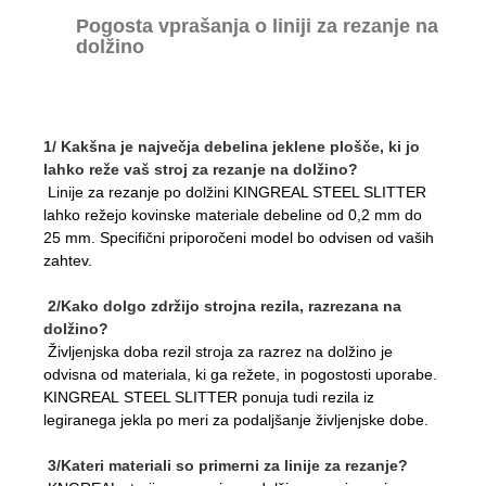
Pogosta vprašanja o liniji za rezanje na
dolžino
1/ Kakšna je največja debelina jeklene plošče, ki jo
lahko reže vaš stroj za rezanje na dolžino?
Linije za rezanje po dolžini KINGREAL STEEL SLITTER
lahko režejo kovinske materiale debeline od 0,2 mm do
25 mm. Specifični priporočeni model bo odvisen od vaših
zahtev.
2/Kako dolgo zdržijo strojna rezila, razrezana na
dolžino?
Življenjska doba rezil stroja za razrez na dolžino je
odvisna od materiala, ki ga režete, in pogostosti uporabe.
KINGREAL STEEL SLITTER ponuja tudi rezila iz
legiranega jekla po meri za podaljšanje življenjske dobe.
3/Kateri materiali so primerni za linije za rezanje?