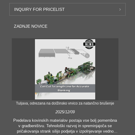
INQUIRY FOR PRICELIST
ZADNJE NOVICE
Tuljava, odrezana na dolžinsko vrvico za natančno brušenje
Nat
2025/12/09
Predelava kovinskih materialov postaja vse bolj pomembna
v gradbeništvu. Tehnološki razvoj in spreminjajoča se
V 
pričakovanja strank silijo podjetja v izpolnjevanje vedno