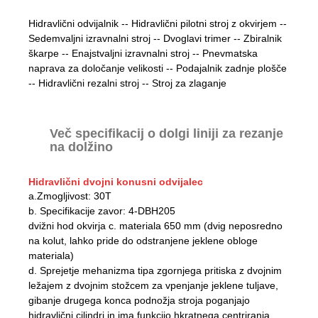
Hidravlični odvijalnik -- Hidravlični pilotni stroj z okvirjem --
Sedemvaljni izravnalni stroj -- Dvoglavi trimer -- Zbiralnik
škarpe -- Enajstvaljni izravnalni stroj -- Pnevmatska
naprava za določanje velikosti -- Podajalnik zadnje plošče
-- Hidravlični rezalni stroj -- Stroj za zlaganje
Več specifikacij o dolgi liniji za rezanje
na dolžino
Hidravlični dvojni konusni odvijalec
a.Zmogljivost: 30T
b. Specifikacije zavor: 4-DBH205
dvižni hod okvirja c. materiala 650 mm (dvig neposredno
na kolut, lahko pride do odstranjene jeklene obloge
materiala)
d. Sprejetje mehanizma tipa zgornjega pritiska z dvojnim
ležajem z dvojnim stožcem za vpenjanje jeklene tuljave,
gibanje drugega konca podnožja stroja poganjajo
hidravlični cilindri in ima funkcijo hkratnega centriranja