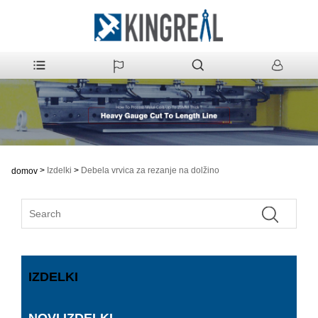
>
Izdelki
>
Debela vrvica za rezanje na dolžino
domov
IZDELKI