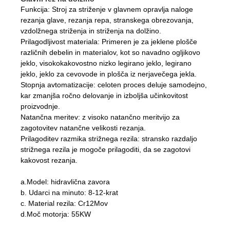
Funkcija: Stroj za striženje v glavnem opravlja naloge
rezanja glave, rezanja repa, stranskega obrezovanja,
vzdolžnega striženja in striženja na dolžino.
Prilagodljivost materiala: Primeren je za jeklene plošče
različnih debelin in materialov, kot so navadno ogljikovo
jeklo, visokokakovostno nizko legirano jeklo, legirano
jeklo, jeklo za cevovode in plošča iz nerjavečega jekla.
Stopnja avtomatizacije: celoten proces deluje samodejno,
kar zmanjša ročno delovanje in izboljša učinkovitost
proizvodnje.
Natančna meritev: z visoko natančno meritvijo za
zagotovitev natančne velikosti rezanja.
Prilagoditev razmika strižnega rezila: stransko razdaljo
strižnega rezila je mogoče prilagoditi, da se zagotovi
kakovost rezanja.
a.Model: hidravlična zavora
b. Udarci na minuto: 8-12-krat
c. Material rezila: Cr12Mov
d.Moč motorja: 55KW