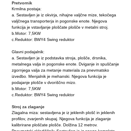
Pretvornik
Krmilna postaja:
a. Sestavljen je iz okvirja, nihajne valjčne mize, tekočega
valjčnega transporterja in pogonske enote. Njegova
funkcija je vstavljanje ploščate plošče v metalni stroj.
b.Motor: 7,5KW
c.Reduktor: BWY4 Swing reduktor
Glavni podajalnik:
a. Sestavljen je iz podstavka stroja, plošče, drsnika,
metalnega valja in pogonske enote. Dviganje in spuščanje
zgornjega valja za metanje materiala za pnevmatsko
izvedbo. Menjalnik je mehanski. Njegova funkcija je
podajanje plošče v dvoriščno mizo.
b.Motor: 7,5KW
c.Reduktor: BWY4 Swing reduktor
Stroj za zlaganje
Zlagalna miza: sestavljena je iz jeklenih plošč in jeklenih
profilov, zvarjenih skupaj. Njegova funkcija je zlaganje
kalibrirane ploščate plošče. Dolžina 12 metrov.
Pnevmatski skladiščnik: Sestavljen je iz enega kompleta