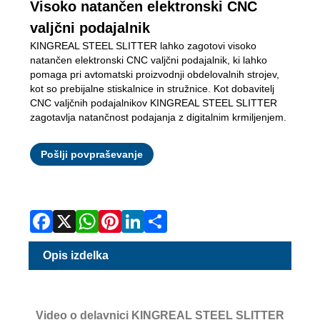
Visoko natančen elektronski CNC
valjčni podajalnik
KINGREAL STEEL SLITTER lahko zagotovi visoko
natančen elektronski CNC valjčni podajalnik, ki lahko
pomaga pri avtomatski proizvodnji obdelovalnih strojev,
kot so prebijalne stiskalnice in stružnice. Kot dobavitelj
CNC valjčnih podajalnikov KINGREAL STEEL SLITTER
zagotavlja natančnost podajanja z digitalnim krmiljenjem.
Facebook
X
WhatsApp
Pinterest
LinkedIn
Share
Pošlji povpraševanje
Opis izdelka
Video o delavnici KINGREAL STEEL SLITTER