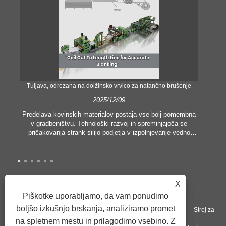
Tuljava, odrezana na dolžinsko vrvico za natančno brušenje
Nat
2025/12/09
Predelava kovinskih materialov postaja vse bolj pomembna
v gradbeništvu. Tehnološki razvoj in spreminjajoča se
V 
pričakovanja strank silijo podjetja v izpolnjevanje vedno
višjih proizvodnih meril in zahtev po kakovosti. Običajne
o
tehnike ročne obdelave niso nič bolj primerne za
pop
zadovoljevanje potreb sodobne industrije, zlasti v iskanju
pr
velike natančnosti in učinkovitosti. Zato se je linija za
rezanje tuljav na dolžino pojavila kot oprema za obdelavo
X
tuljav.
lad
Piškotke uporabljamo, da vam ponudimo
uči
boljšo izkušnjo brskanja, analiziramo promet
Copyright ©GUANGZHOU KINGREAL MACHINERY CO., LTD.， - Stroj za
na spletnem mestu in prilagodimo vsebino. Z