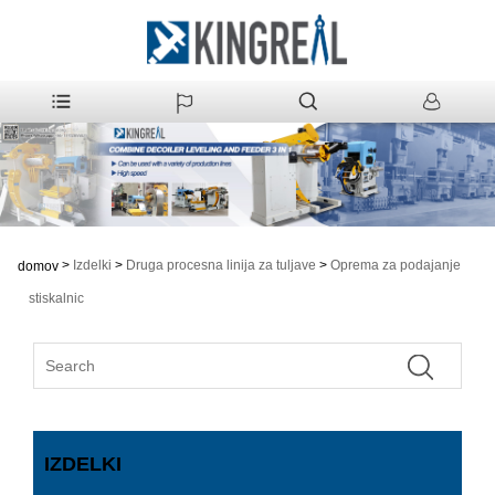
>
Izdelki
>
Druga procesna linija za tuljave
>
Oprema za podajanje
domov
stiskalnic
IZDELKI