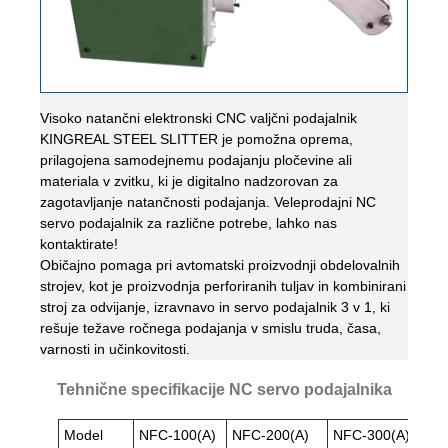
Visoko natančni elektronski CNC valjčni podajalnik
KINGREAL STEEL SLITTER je pomožna oprema,
prilagojena samodejnemu podajanju pločevine ali
materiala v zvitku, ki je digitalno nadzorovan za
zagotavljanje natančnosti podajanja. Veleprodajni NC
servo podajalnik za različne potrebe, lahko nas
kontaktirate!
Običajno pomaga pri avtomatski proizvodnji obdelovalnih
strojev, kot je proizvodnja perforiranih tuljav in kombinirani
stroj za odvijanje, izravnavo in servo podajalnik 3 v 1, ki
rešuje težave ročnega podajanja v smislu truda, časa,
varnosti in učinkovitosti.
Tehnične specifikacije NC servo podajalnika
Model
NFC-100(A)
NFC-200(A)
NFC-300(A)
N