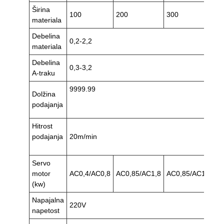
Širina
100
200
300
4
materiala
Debelina
0,2-2,2
materiala
Debelina
0,3-3,2
A-traku
9999.99
Dolžina
podajanja
Hitrost
podajanja
20m/min
Servo
motor
AC0,4/AC0,8
AC0,85/AC1,8
AC0,85/AC1,8
A
(kw)
Napajalna
220V
napetost