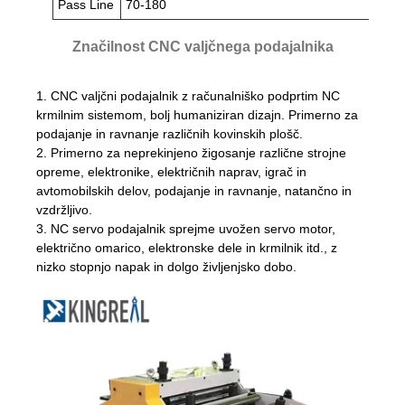
Pass Line
70-180
Značilnost CNC valjčnega podajalnika
1. CNC valjčni podajalnik z računalniško podprtim NC
krmilnim sistemom, bolj humaniziran dizajn. Primerno za
podajanje in ravnanje različnih kovinskih plošč.
2. Primerno za neprekinjeno žigosanje različne strojne
opreme, elektronike, električnih naprav, igrač in
avtomobilskih delov, podajanje in ravnanje, natančno in
vzdržljivo.
3. NC servo podajalnik sprejme uvožen servo motor,
električno omarico, elektronske dele in krmilnik itd., z
nizko stopnjo napak in dolgo življenjsko dobo.