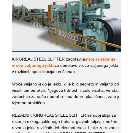
KINGREAL STEEL SLITTER zagotavlja
stroj za rezanje
vroče valjanega jekla
za obdelavo vroče valjanega jekla
v različnih specifikacijah in širinah.
Vroče valjano jeklo je jeklo, ki je bilo segreto in valjano pri
visoki temperaturi. Njegova trdnost ni zelo visoka, vendar
zadostuje za našo uporabo. Ima dobro plastičnost, zato je
izjemno praktičen.
REZALNIK KINGREAL STEEL SLITTER se uporablja za
rezanje ozkega jeklenega traku iz glavnih tuljav, zmožen
rezanja jekla različnih debelin materiala. Linije za rezanje