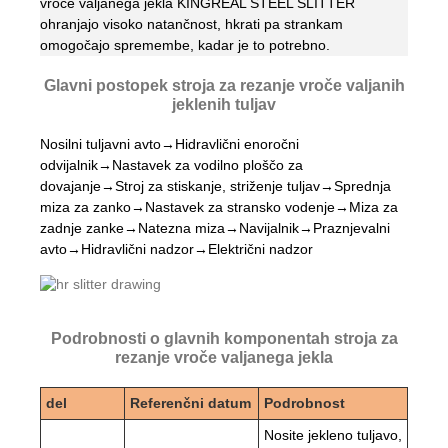
vroče valjanega jekla KINGREAL STEEL SLITTER
ohranjajo visoko natančnost, hkrati pa strankam
omogočajo spremembe, kadar je to potrebno.
Glavni postopek stroja za rezanje vroče valjanih
jeklenih tuljav
Nosilni tuljavni avto→Hidravlični enoročni
odvijalnik→Nastavek za vodilno ploščo za
dovajanje→Stroj za stiskanje, striženje tuljav→Sprednja
miza za zanko→Nastavek za stransko vodenje→Miza za
zadnje zanke→Natezna miza→Navijalnik→Praznjevalni
avto→Hidravlični nadzor→Električni nadzor
Podrobnosti o glavnih komponentah stroja za
rezanje vroče valjanega jekla
del
Referenčni datum
Podrobnost
Nosite jekleno tuljavo,