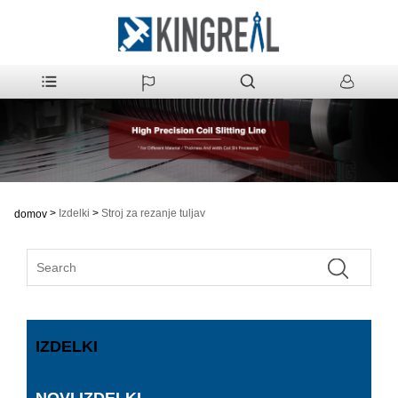
>
Izdelki
>
Stroj za rezanje tuljav
domov
IZDELKI