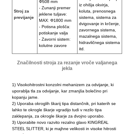
Φ508 mm
iz ohišja okvirja,
- Zunanji premer
Stroj za
koluta, prenosnega
jeklene tuljave:
previjanje
sistema, sistema za
MAX: Φ1800 mm
dvigovanje in krčenje,
- Potisna plošča:
zavornega sistema,
potiskanje valja
mazalnega sistema,
- Zavorni sistem:
hidravličnega sistema
kolutne zavore
itd.
Značilnosti stroja za rezanje vroče valjanega
jekla
1) Visokohitrostni konzolni mehanizem za odvijanje, ki
uporablja tla za odvijanje, kar zmanjša bolečino pri
kopanju jame.
2) Uporaba okroglih škarij tipa distančnik, pri katerih se
lahko te okrogle škarje vgradijo tudi v rezilo tipa
zaklepanja, za okrogle škarje za dvojno uporabo.
3) Uporabite novo razvito rezalno glavo KINGREAL
STEEL SLITTER, ki je majhne velikosti in visoke hitrosti