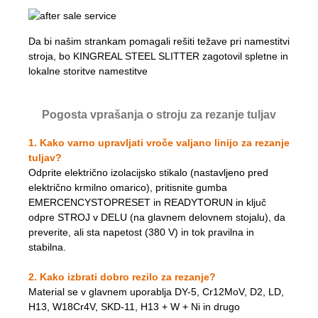
Da bi našim strankam pomagali rešiti težave pri namestitvi
stroja, bo KINGREAL STEEL SLITTER zagotovil spletne in
lokalne storitve namestitve
Pogosta vprašanja o stroju za rezanje tuljav
1. Kako varno upravljati vroče valjano linijo za rezanje
tuljav?
Odprite električno izolacijsko stikalo (nastavljeno pred
električno krmilno omarico), pritisnite gumba
EMERCENCYSTOPRESET in READYTORUN in ključ
odpre STROJ v DELU (na glavnem delovnem stojalu), da
preverite, ali sta napetost (380 V) in tok pravilna in
stabilna.
2.
Kako izbrati dobro rezilo za rezanje?
Material se v glavnem uporablja DY-5, Cr12MoV, D2, LD,
H13, W18Cr4V, SKD-11, H13 + W + Ni in drugo