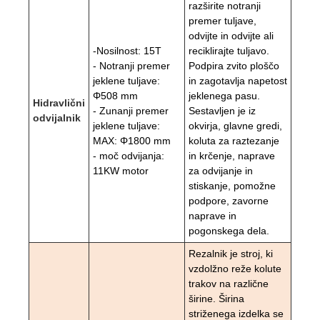
razširite notranji
premer tuljave,
odvijte in odvijte ali
-Nosilnost: 15T
reciklirajte tuljavo.
- Notranji premer
Podpira zvito ploščo
jeklene tuljave:
in zagotavlja napetost
Φ508 mm
jeklenega pasu.
Hidravlični
- Zunanji premer
Sestavljen je iz
odvijalnik
jeklene tuljave:
okvirja, glavne gredi,
MAX: Φ1800 mm
koluta za raztezanje
- moč odvijanja:
in krčenje, naprave
11KW motor
za odvijanje in
stiskanje, pomožne
podpore, zavorne
naprave in
pogonskega dela.
Rezalnik je stroj, ki
vzdolžno reže kolute
trakov na različne
širine. Širina
striženega izdelka se