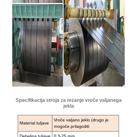
Specifikacija stroja za rezanje vroče valjanega
jekla
Vroče valjano jeklo (drugo je
Material tuljave
mogoče prilagoditi
Debelina tuljave
0,3-25 mm