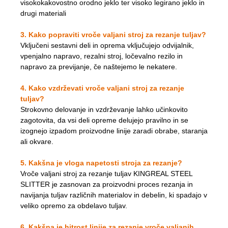
visokokakovostno orodno jeklo ter visoko legirano jeklo in
drugi materiali
3. Kako popraviti vroče valjani stroj za rezanje tuljav?
Vključeni sestavni deli in oprema vključujejo odvijalnik,
vpenjalno napravo, rezalni stroj, ločevalno rezilo in
napravo za previjanje, če naštejemo le nekatere.
4. Kako vzdrževati vroče valjani stroj za rezanje
tuljav?
Strokovno delovanje in vzdrževanje lahko učinkovito
zagotovita, da vsi deli opreme delujejo pravilno in se
izognejo izpadom proizvodne linije zaradi obrabe, staranja
ali okvare.
5. Kakšna je vloga napetosti stroja za rezanje?
Vroče valjani stroj za rezanje tuljav KINGREAL STEEL
SLITTER je zasnovan za proizvodni proces rezanja in
navijanja tuljav različnih materialov in debelin, ki spadajo v
veliko opremo za obdelavo tuljav.
6. Kakšna je hitrost linije za rezanje vroče valjanih