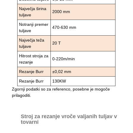
Največja širina
2000 mm
tuljave
Notranji premer
470-630 mm
tuljave
Največja teža
20 T
tuljave
Hitrost stroja za
0-220m/min
rezanje
Rezanje Burr
±0,02 mm
Rezanje Burr
130KW
Zgornji podatki so za referenco, posebne je mogoče
prilagoditi.
Stroj za rezanje vroče valjanih tuljav v
tovarni