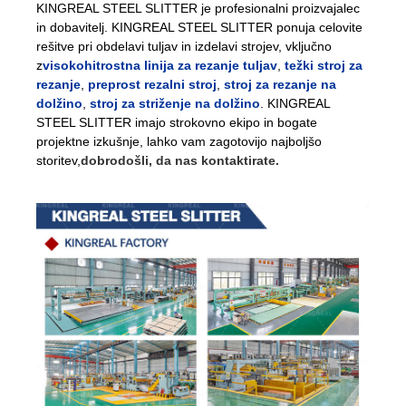
KINGREAL STEEL SLITTER je profesionalni proizvajalec
in dobavitelj. KINGREAL STEEL SLITTER ponuja celovite
rešitve pri obdelavi tuljav in izdelavi strojev, vključno
z
visokohitrostna linija za rezanje tuljav
,
težki stroj za
rezanje
,
preprost rezalni stroj
,
stroj za rezanje na
dolžino
,
stroj za striženje na dolžino
. KINGREAL
STEEL SLITTER imajo strokovno ekipo in bogate
projektne izkušnje, lahko vam zagotovijo najboljšo
storitev,
dobrodošli, da nas kontaktirate.