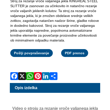
Stroj za rezanje vroče valjanega jekla KINGREAL STEEL
SLITTER je zasnovan za učinkovito in natančno rezanje
vroče valjanih jeklenih kolutov. Ta stroj za rezanje vroče
valjanega jekla, ki je zmožen obdelave srednje velikih
zvitkov, zagotavlja natančen nadzor širine, gladke robove
in dosledno kakovost. Stroj za rezanje vroče valjanega
jekla uporablja napredne, popolnoma avtomatizirane
krmilne elemente za povečanje proizvodne učinkovitosti
ob minimalnem odpadku materiala.
Facebook
X
WhatsApp
Pinterest
LinkedIn
Share
Pošlji povpraševanje
PDF prenos
Opis izdelka
Video o stroju za rezanje vroče valjanega jekla