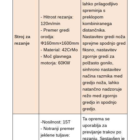
lahko prilagodljivo
spreminja s
- Hitrost rezanja:
preklopom
120m/min
kombiniranega
- Premer gredi
distančnika.
Stroj za
orodja:
Nastavitev gredi noža
rezanje
Φ160mm×1600mm
sprejme spodnjo gred
- Material: 42CrMo
fiksno, nastavitev
- Moč glavnega
zgornje gredi za
motorja: 60KW
polžasto gonilo,
sinhrono nastavitev
načina razmika med
gredjo noža, lahko
natančno nadzoruje
režo med zgornjo
gredjo in spodnjo
gredjo.
Ta oprema se
-Nosilnost: 15T
uporablja za
- Notranji premer
previjanje trakov po
jeklene tuljave:
rezanju. Sestavljen je