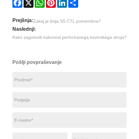
Facebook
X
WhatsApp
Pinterest
LinkedIn
Share
Prejšnja:
Zakaj je linija SS CTL pomembna?
Naslednji:
Kako zagotoviti kakovost perforiranega kovinskega stroja?
Pošlji povpraševanje