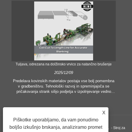
Tuljava, odrezana na dolžinsko vrvico za natančno brušenje
Nat
2025/12/09
Predelava kovinskih materialov postaja vse bolj pomembna
v gradbeništvu. Tehnološki razvoj in spreminjajoča se
V 
pričakovanja strank silijo podjetja v izpolnjevanje vedno
višjih proizvodnih meril in zahtev po kakovosti. Običajne
o
tehnike ročne obdelave niso nič bolj primerne za
pop
zadovoljevanje potreb sodobne industrije, zlasti v iskanju
pr
X
velike natančnosti in učinkovitosti. Zato se je linija za
rezanje tuljav na dolžino pojavila kot oprema za obdelavo
Piškotke uporabljamo, da vam ponudimo
tuljav.
lad
boljšo izkušnjo brskanja, analiziramo promet
Copyright ©GUANGZHOU KINGREAL MACHINERY CO., LTD.， - Stroj za
uči