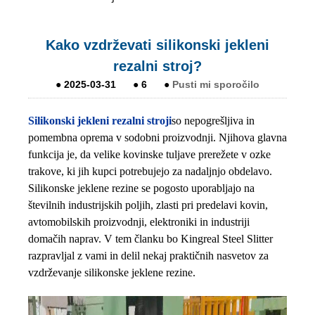
Kako vzdrževati silikonski jekleni
rezalni stroj?
●
2025-03-31
●
6
●
Pusti mi sporočilo
Silikonski jekleni rezalni stroji
so nepogrešljiva in
pomembna oprema v sodobni proizvodnji. Njihova glavna
funkcija je, da velike kovinske tuljave prerežete v ozke
trakove, ki jih kupci potrebujejo za nadaljnjo obdelavo.
Silikonske jeklene rezine se pogosto uporabljajo na
številnih industrijskih poljih, zlasti pri predelavi kovin,
avtomobilskih proizvodnji, elektroniki in industriji
domačih naprav. V tem članku bo Kingreal Steel Slitter
razpravljal z vami in delil nekaj praktičnih nasvetov za
vzdrževanje silikonske jeklene rezine.