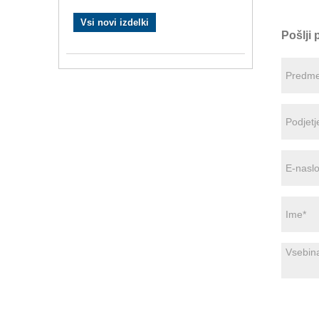
Vsi novi izdelki
Pošlji