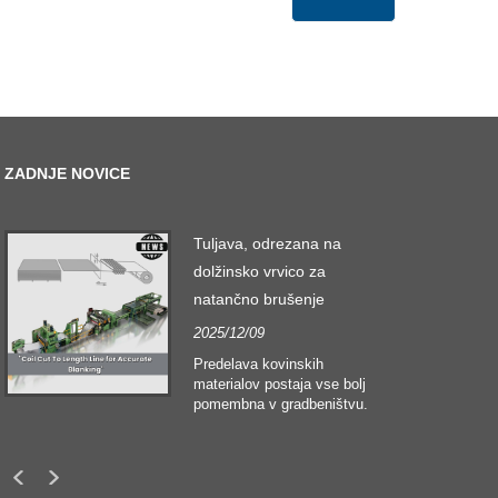
ZADNJE NOVICE
Tuljava, odrezana na
dolžinsko vrvico za
natančno brušenje
2025/12/09
Predelava kovinskih
materialov postaja vse bolj
pomembna v gradbeništvu.
Tehnološki razvoj in
spreminjajoča se
pričakovanja strank silijo
podjetja v izpolnjevanje