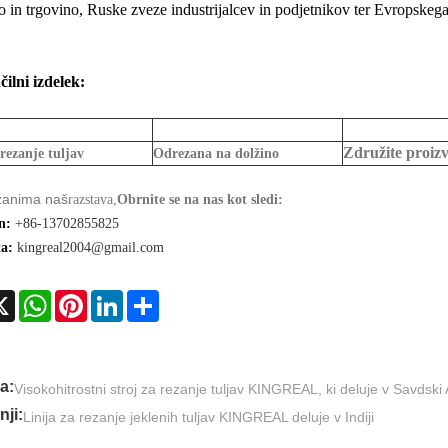
jo in trgovino, Ruske zveze industrijalcev in podjetnikov ter Evropskega
ilni izdelek:
Združite proizv
 rezanje tuljav
Odrezana na dolžino
zanima naš
razstava,
Obrnite se na nas kot sledi:
n:
+86-13702855825
ta:
kingreal2004@gmail.com
cebook
X
WhatsApp
Pinterest
LinkedIn
Share
a:
Visokohitrostni stroj za rezanje tuljav KINGREAL, ki deluje v Savdski A
ji:
Linija za rezanje jeklenih tuljav KINGREAL deluje v Indiji