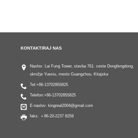
KONTAKTIRAJ NAS
Naslov: Lai Fung Tower, stavba 761. ceste Dongfengdong,
okrožje Yuexiu, mesto Guangzhou, Kitajska
Tel:
+86-13702855825
Telefon:
+86-13702855825
E-naslov:
kingreal2004@gmail.com
faks: ＋86-20-2237 8259