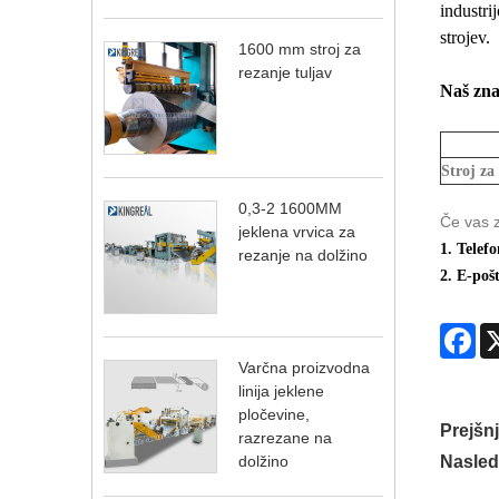
industri
strojev.
1600 mm stroj za
rezanje tuljav
Naš znač
Stroj za
0,3-2 1600MM
Če vas 
jeklena vrvica za
1. Telefo
rezanje na dolžino
2. E-poš
Fa
Varčna proizvodna
linija jeklene
pločevine,
Prejšnj
razrezane na
dolžino
Nasledn