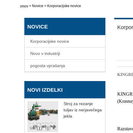
>
Novice
>
Korporacijske novice
domov
NOVICE
Korpor
Korporacijske novice
Novo v industriji
pogosta vprašanja
KINGREAL
NOVI IZDELKI
KINGRE
(Krasnay
Stroj za rezanje
tuljav iz nerjavečega
jekla
Razstavo