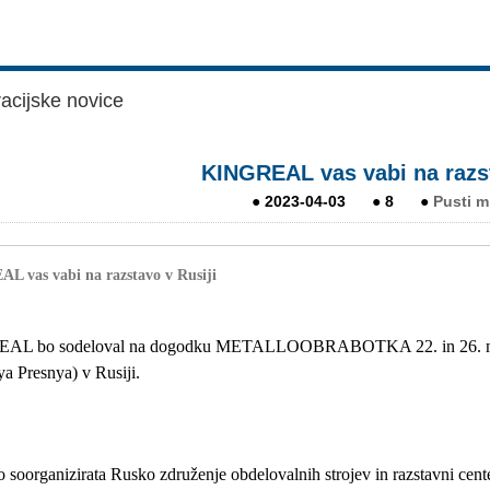
acijske novice
KINGREAL vas vabi na razst
●
2023-04-03
●
8
●
Pusti m
 vas vabi na razstavo v Rusiji
AL bo sodeloval na dogodku METALLOOBRABOTKA 22. in 26. maja
a Presnya) v Rusiji.
 soorganizirata Rusko združenje obdelovalnih strojev in razstavni cent