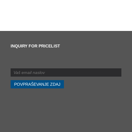
INQUIRY FOR PRICELIST
Kakšna je razlika med
striženjem in rezanjem?
2024/07/11
Kakšna je razlika med
striženjem in rezanjem?