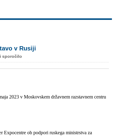
Live
avo v Rusiji
i sporočilo
 2023 v Moskovskem državnem razstavnem centru
er Expocentre ob podpori ruskega ministrstva za