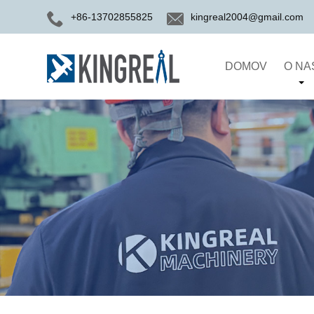
+86-13702855825
kingreal2004@gmail.com
DOMOV
O NA