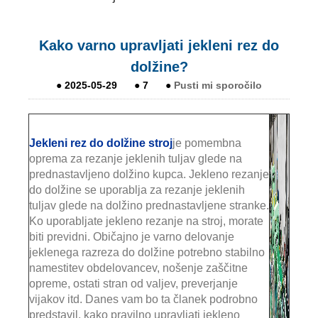
Kako varno upravljati jekleni rez do
dolžine?
●
2025-05-29
●
7
●
Pusti mi sporočilo
Jekleni rez do dolžine stroj
je pomembna
oprema za rezanje jeklenih tuljav glede na
prednastavljeno dolžino kupca. Jekleno rezanje
do dolžine se uporablja za rezanje jeklenih
tuljav glede na dolžino prednastavljene stranke.
Ko uporabljate jekleno rezanje na stroj, morate
biti previdni. Običajno je varno delovanje
jeklenega razreza do dolžine potrebno stabilno
namestitev obdelovancev, nošenje zaščitne
opreme, ostati stran od valjev, preverjanje
vijakov itd. Danes vam bo ta članek podrobno
predstavil, kako pravilno upravljati jekleno