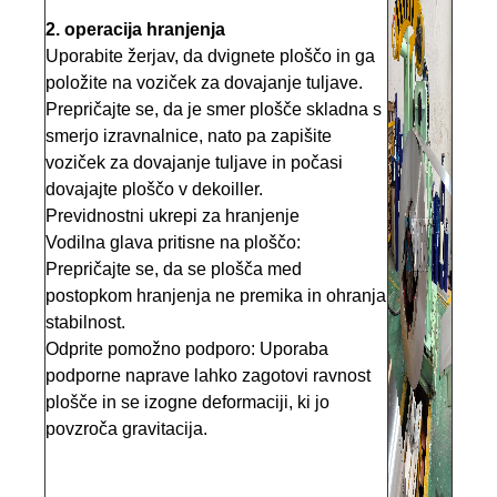
2. operacija hranjenja
Uporabite žerjav, da dvignete ploščo in ga
položite na voziček za dovajanje tuljave.
Prepričajte se, da je smer plošče skladna s
smerjo izravnalnice, nato pa zapišite
voziček za dovajanje tuljave in počasi
dovajajte ploščo v dekoiller.
Previdnostni ukrepi za hranjenje
Vodilna glava pritisne na ploščo:
Prepričajte se, da se plošča med
postopkom hranjenja ne premika in ohranja
stabilnost.
Odprite pomožno podporo: Uporaba
podporne naprave lahko zagotovi ravnost
plošče in se izogne ​​deformaciji, ki jo
povzroča gravitacija.