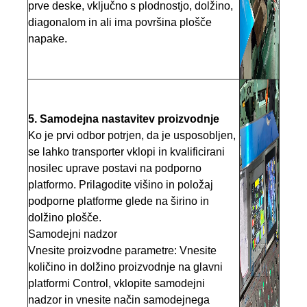
prve deske, vključno s plodnostjo, dolžino,
diagonalom in ali ima površina plošče
napake.
5. Samodejna nastavitev proizvodnje
Ko je prvi odbor potrjen, da je usposobljen,
se lahko transporter vklopi in kvalificirani
nosilec uprave postavi na podporno
platformo. Prilagodite višino in položaj
podporne platforme glede na širino in
dolžino plošče.
Samodejni nadzor
Vnesite proizvodne parametre: Vnesite
količino in dolžino proizvodnje na glavni
platformi Control, vklopite samodejni
nadzor in vnesite način samodejnega