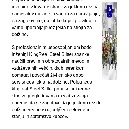
inženirje v tovarne strank za jekleno rez na
namestitev dolžine in vadbo za upravljanje,
da zagotovimo, da lahko kupci pravilno in
varno uporabljajo rez jekla na strojih za
dolžine.
S profesionalnim usposabljanjem bodo
inženirji KingReal Steel Slitter stranke
naučili pravilnih obratovalnih metod in
vzdrževalnih veščin, da bi strankam
pomagali povečati življenjsko dobo
servisnega jekla na dolžine. Poleg tega
k
Ingreal Steel Slitter ponuja tudi redne
storitve pregledovanja in vzdrževanja
opreme, da se zagotovi, da je jekleno rez do
dolžine vedno v najboljšem delovnem
stanju in spremstvo kupcev.