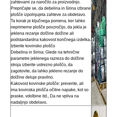
zahtevami za naročilo za proizvodnjo.
Prepričajte se, da debelina in širina izbrane
plošče izpolnjujeta zahteve za obdelavo.
Ta korak je ključnega pomena, ker lahko
neprimerne plošče povzročijo, da jekla je
jeklena rezanje dolžine dolžine ali
podstandardna kakovost končnega izdelka.
Izberite kovinsko ploščo
Debelina in širina: Glede na tehnične
parametre jeklenega razreza do dolžine
stroja izberite ustrezno ploščo, da
zagotovite, da lahko jekleno rezanje do
dolžine deluje pravilno.
Kakovost kovinske plošče: preverite, ali
ima kovinska plošča očitne napake, kot so
praske, vdolbine itd., Da ne vpliva na
nadaljnjo obdelavo.