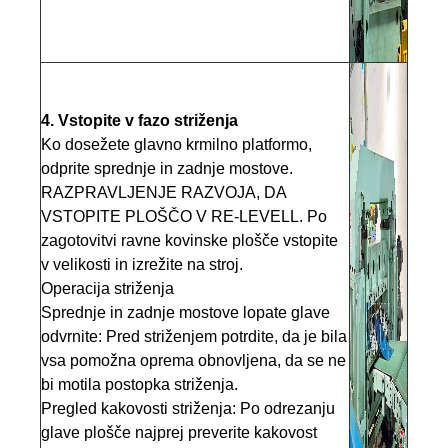
4. Vstopite v fazo striženja
Ko dosežete glavno krmilno platformo,
odprite sprednje in zadnje mostove.
RAZPRAVLJENJE RAZVOJA, DA
VSTOPITE PLOŠČO V RE-LEVELL. Po
zagotovitvi ravne kovinske plošče vstopite
v velikosti in izrežite na stroj.
Operacija striženja
Sprednje in zadnje mostove lopate glave
odvrnite: Pred striženjem potrdite, da je bila
vsa pomožna oprema obnovljena, da se ne
bi motila postopka striženja.
Pregled kakovosti striženja: Po odrezanju
glave plošče najprej preverite kakovost