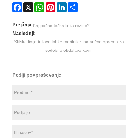
Facebook
X
WhatsApp
Pinterest
LinkedIn
Share
Prejšnja:
Kaj počne težka linija rezine?
Naslednji:
Slitska linija tuljave lahke merilnike: natančna oprema za
sodobno obdelavo kovin
Pošlji povpraševanje