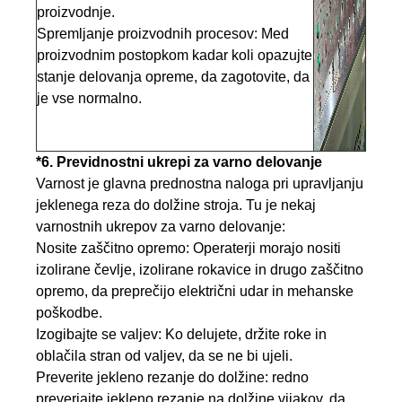
proizvodnje.
Spremljanje proizvodnih procesov: Med
proizvodnim postopkom kadar koli opazujte
stanje delovanja opreme, da zagotovite, da
je vse normalno.
*6. Previdnostni ukrepi za varno delovanje
Varnost je glavna prednostna naloga pri upravljanju
jeklenega reza do dolžine stroja. Tu je nekaj
varnostnih ukrepov za varno delovanje:
Nosite zaščitno opremo: Operaterji morajo nositi
izolirane čevlje, izolirane rokavice in drugo zaščitno
opremo, da preprečijo električni udar in mehanske
poškodbe.
Izogibajte se valjev: Ko delujete, držite roke in
oblačila stran od valjev, da se ne bi ujeli.
Preverite jekleno rezanje do dolžine: redno
preverjajte jekleno rezanje na dolžine vijakov, da