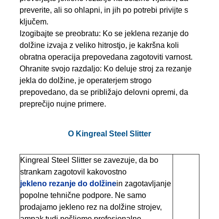
preverite, ali so ohlapni, in jih po potrebi privijte s
ključem.
Izogibajte se preobratu: Ko se jeklena rezanje do
dolžine izvaja z veliko hitrostjo, je kakršna koli
obratna operacija prepovedana zagotoviti varnost.
Ohranite svojo razdaljo: Ko deluje stroj za rezanje
jekla do dolžine, je operaterjem strogo
prepovedano, da se približajo delovni opremi, da
preprečijo nujne primere.
O Kingreal Steel Slitter
Kingreal Steel Slitter se zavezuje, da bo
strankam zagotovil kakovostno
jekleno rezanje do dolžine
in zagotavljanje
popolne tehnične podpore. Ne samo
prodajamo jekleno rez na dolžine strojev,
ampak tudi pošljemo profesionalne