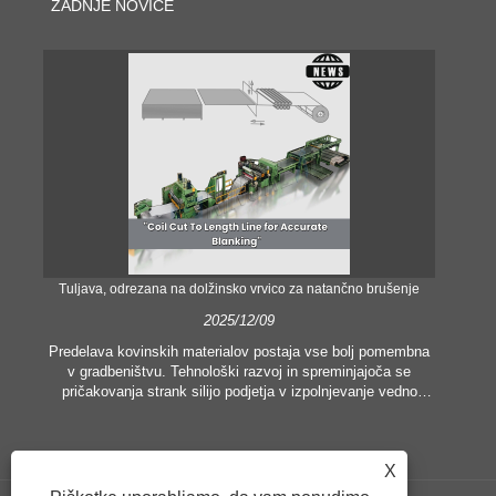
ZADNJE NOVICE
Tuljava, odrezana na dolžinsko vrvico za natančno brušenje
Nat
2025/12/09
Predelava kovinskih materialov postaja vse bolj pomembna
v gradbeništvu. Tehnološki razvoj in spreminjajoča se
V 
pričakovanja strank silijo podjetja v izpolnjevanje vedno
višjih proizvodnih meril in zahtev po kakovosti. Običajne
o
tehnike ročne obdelave niso nič bolj primerne za
pop
zadovoljevanje potreb sodobne industrije, zlasti v iskanju
pr
X
velike natančnosti in učinkovitosti. Zato se je linija za
rezanje tuljav na dolžino pojavila kot oprema za obdelavo