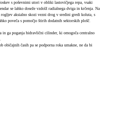
loskev s poševnimi utori v obliki lastovičjega repa, vsaki
vendar se lahko doseže vzdolž radialnega dviga in krčenja. Na
 rogljev aksialno skozi vezni drog v sredini gredi koluta, s
ahko poveča s pomočjo štirih dodatnih sektorskih plošč.
a in ga poganja hidravlični cilinder, ki omogoča centralno
.
 ob običajnih časih pa se podporna roka umakne, ne da bi