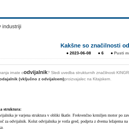
industriji
Kakšne so značilnosti od
●
2023-06-08
●
6
●
Pusti m
odvijalnik
nanja imate o
? Sledi uvedba strukturnih značilnosti KING
odajalnik (vključno z odvijalcem)
proizvajalec na Kitajskem.
a struktura:
ijalnika je varjena struktura v obliki škatle. Frekvenčno krmiljen motor po za
č za odvijalnik. Kolut odvijalnika je votla gred, podprta z dvema ležajema na
ka.