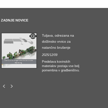
ZADNJE NOVICE
Tuljava, odrezana na
dolžinsko vrvico za
natančno brušenje
2025/12/09
Predelava kovinskih
materialov postaja vse bolj
pomembna v gradbeništvu.
Tehnološki razvoj in
spreminjajoča se
pričakovanja strank silijo
podjetja v izpolnjevanje
vedno višjih proizvodnih
meril in zahtev po kakovosti.
Običajne tehnike ročne
obdelave niso nič bolj