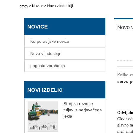
>
Novice
>
Novo v industriji
domov
NOVICE
Novo v 
Korporacijske novice
Novo v industriji
pogosta vprašanja
Koliko z
servo p
NOVI IZDELKI
Stroj za rezanje
tuljav iz nerjavečega
Odvijaln
jekla
Okvir odv
glavno mo
menjalni