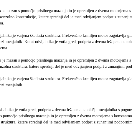
 je mazan s pomočjo prisilnega mazanja in je opremljen z dvema motorjema s k
onzolno konstrukcijo, katere sprednji del je med odvijanjem podprt z zunanjimi
ka.
jalnika je varjena škatlasta struktura. Frekvenčno krmiljen motor zagotavlja g
ozi menjalnik. Kolut odvijalnika je votla gred, podprta z dvema ležajema na
jema.
 je mazan s pomočjo prisilnega mazanja in je opremljen z dvema motorjema s k
nzolna struktura, katere sprednji del je med odvijanjem podprt z zunanjimi podpo
jalnika je varjena škatlasta struktura. Frekvenčno krmiljen motor zagotavlja g
ozi menjalnik.
vijalnika je votla gred, podprta z dvema ležajema na ohišju menjalnika s po
s pomočjo prisilnega mazanja in je opremljen z dvema motorjema s konstantno h
struktura, katere sprednji del je med odvijanjem podprt z zunanjimi podpornimi l