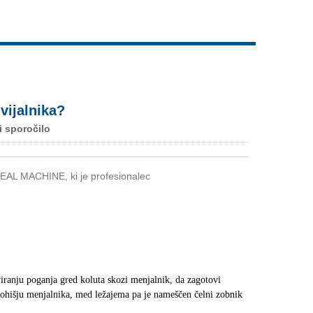
Live
vijalnika?
i sporočilo
REAL MACHINE, ki je profesionalec
viranju poganja gred koluta skozi menjalnik, da zagotovi
 ohišju menjalnika, med ležajema pa je nameščen čelni zobnik