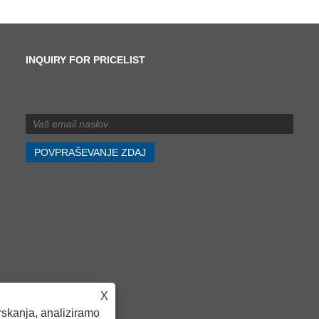
INQUIRY FOR PRICELIST
Kakšna je razlika med
striženjem in rezanjem?
2024/07/11
Kakšna je razlika med
striženjem in rezanjem?
X
skanja, analiziramo