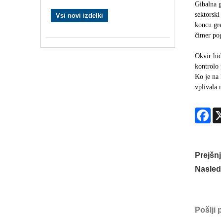
Gibalna g
sektorski
Vsi novi izdelki
koncu gre
čimer pog
Okvir hid
kontrolo 
Ko je na 
vplivala 
Fa
Prejšnj
Nasledn
Pošlji