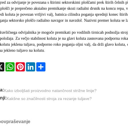
red za odvijanje je povezana s štirimi sektorskimi ploščami prek štirih čelnih p
 plošči je preprečeno aksialno premikanje skozi radialni drsnik na koncu repa, 
di koluta je povezan vrtljivi valj, batnica cilindra poganja sprednji konec štirih
anja sektorsko ploščo radialno navzgor in navzdol. Nazivni premer koluta se l
ravličnega odvijalnika je mogoče premikati po vodilnih tirnicah podnožja stroj
položaja. Za večjo stabilnost koluta je na glavi koluta zasnovana podporna roka
kolutu jeklena tuljava, podporno roko poganja oljni valj, da drži glavo koluta,
na jekleno tuljavo na kolutu.
cebook
X
WhatsApp
Pinterest
LinkedIn
Share
a:
Kako izboljšati proizvodno natančnost strižne linije?
ji:
Kakšne so značilnosti stroja za rezanje tuljave?
 povpraševanje