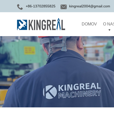
+86-13702855825
kingreal2004@gmail.com
DOMOV
O NA