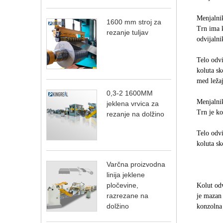
Menjalnik
1600 mm stroj za
Trn ima k
rezanje tuljav
odvijalni
Telo odvi
koluta sk
med leža
0,3-2 1600MM
Menjalnik
jeklena vrvica za
Trn je ko
rezanje na dolžino
Telo odvi
koluta sk
Varčna proizvodna
linija jeklene
pločevine,
Kolut od
razrezane na
je mazan 
dolžino
konzolna 