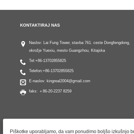
KONTAKTIRAJ NAS
Naslov: Lai Fung Tower, stavba 761. ceste Dongfengdong,
okrožje Yuexiu, mesto Guangzhou, Kitajska
Tel:
+86-13702855825
Telefon:
+86-13702855825
E-naslov:
kingreal2004@gmail.com
faks: ＋86-20-2237 8259
Piškotke uporabljamo, da vam ponudimo boljšo izkušnjo br