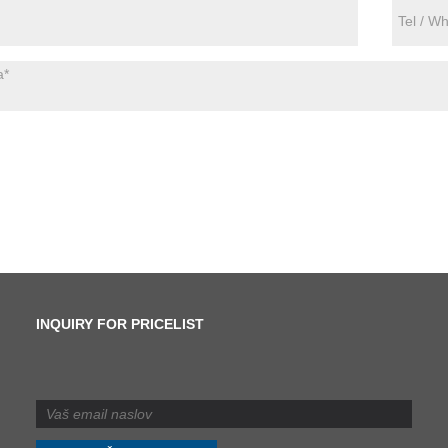
INQUIRY FOR PRICELIST
Kakšna je razlika med
striženjem in rezanjem?
2024/07/11