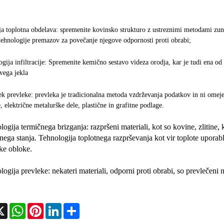
a toplotna obdelava: spremenite kovinsko strukturo z ustreznimi metodami zunan
ehnologije premazov za povečanje njegove odpornosti proti obrabi;
gija infiltracije: Spremenite kemično sestavo videza orodja, kar je tudi ena od 
vega jekla
k prevleke: prevleka je tradicionalna metoda vzdrževanja podatkov in ni omejena 
, električne metalurške dele, plastične in grafitne podlage.
logija termičnega brizganja: razpršeni materiali, kot so kovine, zlitine, ke
enega stanja. Tehnologija toplotnega razprševanja kot vir toplote uporablj
ke obloke.
logija prevleke: nekateri materiali, odporni proti obrabi, so prevlečeni n
cebook
X
WhatsApp
Pinterest
LinkedIn
Share