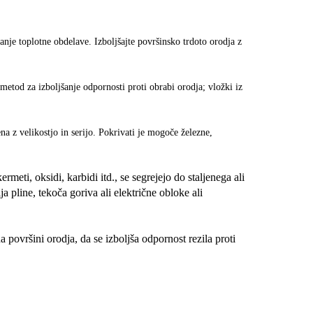
je toplotne obdelave. Izboljšajte površinsko trdoto orodja z
metod za izboljšanje odpornosti proti obrabi orodja; vložki iz
z velikostjo in serijo. Pokrivati ​​je mogoče železne,
rmeti, oksidi, karbidi itd., se segrejejo do staljenega ali
a pline, tekoča goriva ali električne obloke ali
a površini orodja, da se izboljša odpornost rezila proti