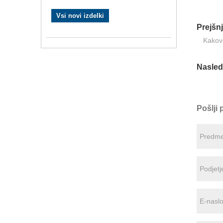
Vsi novi izdelki
Prejšnj
Kakovo
Nasledn
Pošlji