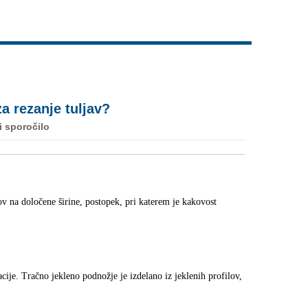
Live
za rezanje tuljav?
i sporočilo
lov na določene širine, postopek, pri katerem je kakovost
acije. Tračno jekleno podnožje je izdelano iz jeklenih profilov,