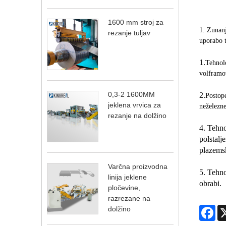
1600 mm stroj za
1. Zunanj
rezanje tuljav
uporabo t
1.
Tehnolo
volframo
0,3-2 1600MM
2.
Postope
jeklena vrvica za
neželezne
rezanje na dolžino
4. Tehno
polstalj
plazems
Varčna proizvodna
5. Tehno
linija jeklene
obrabi.
pločevine,
razrezane na
Fa
dolžino