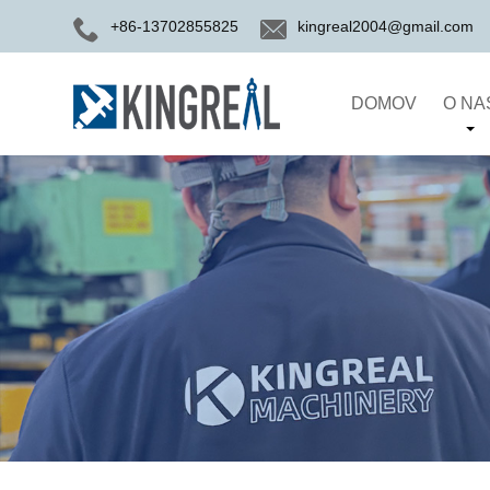
+86-13702855825
kingreal2004@gmail.com
DOMOV
O NA