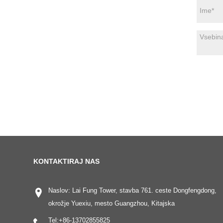
KONTAKTIRAJ NAS
Naslov: Lai Fung Tower, stavba 761. ceste Dongfengdong,
okrožje Yuexiu, mesto Guangzhou, Kitajska
Tel:
+86-13702855825