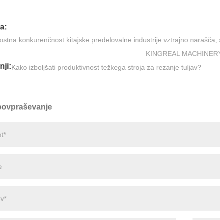
a:
stna konkurenčnost kitajske predelovalne industrije vztrajno narašča, st
KINGREAL MACHINER
ji:
Kako izboljšati produktivnost težkega stroja za rezanje tuljav?
 povpraševanje