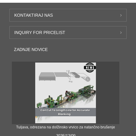
KONTAKTIRAJ NAS
INQUIRY FOR PRICELIST
ZADNJE NOVICE
Tuljava, odrezana na dolžinsko vrvico za natančno brušenje
Nat
2025/12/09