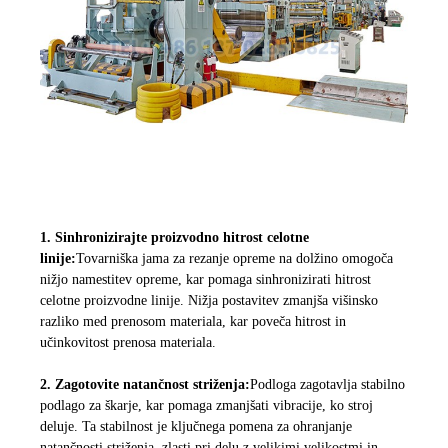
1. Sinhronizirajte proizvodno hitrost celotne
linije:
Tovarniška jama za rezanje opreme na dolžino omogoča
nižjo namestitev opreme, kar pomaga sinhronizirati hitrost
celotne proizvodne linije. Nižja postavitev zmanjša višinsko
razliko med prenosom materiala, kar poveča hitrost in
učinkovitost prenosa materiala.
2. Zagotovite natančnost striženja:
Podloga zagotavlja stabilno
podlago za škarje, kar pomaga zmanjšati vibracije, ko stroj
deluje. Ta stabilnost je ključnega pomena za ohranjanje
natančnosti striženja, zlasti pri delu z velikimi velikostmi in