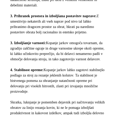
debelimi materiali.
3. Prihranek prostora in izboljšana postavitev naprave:
Z
umestitvijo nekaterih ali vseh naprav pod nivo tal lahko
prihranimo dragocen prostor za obrat, hkrati pa naredimo
postavitev obrata bolj racionalno in estetsko prijetno.
3. Izboljšanje varnosti:
Kopanje jarkov omogoča tovarnam, da
zgradijo zaščitne ograje in druge varnostne ukrepe okoli opreme,
ki lahko učinkovito preprečijo, da bi delavci nenamerno padli v
območje delovanja stroja, in tako zagotovijo varnost delavcev.
4. Stabilnost opreme:
Kopanje jarkov lahko zagotovi stabilnejšo
podlago za stroj za rezanje jeklenih kolutov. Ta stabilnost je
bistvenega pomena za ohranjanje natančnosti opreme pri
delovanju pri visokih hitrostih, zlasti pri izvajanju množične
proizvodnje.
Skratka, luknjanje je pomemben dejavnik pri načrtovanju velikih
obratov za linijo rezanja kovin, ki ne le pomaga izboljšati
produktivnost in kakovost izdelkov, ampak tudi izboljša delovno