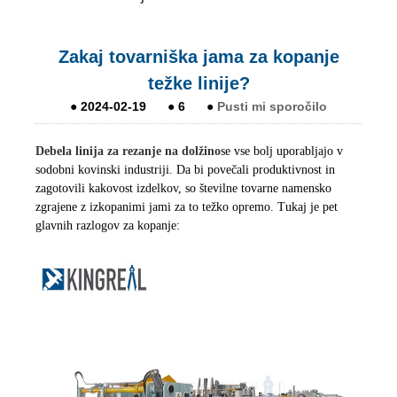
Zakaj tovarniška jama za kopanje
težke linije?
●
2024-02-19
●
6
●
Pusti mi sporočilo
Debela linija za rezanje na dolžino
se vse bolj uporabljajo v
sodobni kovinski industriji. Da bi povečali produktivnost in
zagotovili kakovost izdelkov, so številne tovarne namensko
zgrajene z izkopanimi jami za to težko opremo. Tukaj je pet
glavnih razlogov za kopanje: