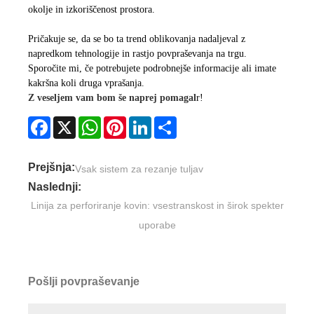
okolje in izkoriščenost prostora.
Pričakuje se, da se bo ta trend oblikovanja nadaljeval z
napredkom tehnologije in rastjo povpraševanja na trgu.
Sporočite mi, če potrebujete podrobnejše informacije ali imate
kakršna koli druga vprašanja.
Z veseljem vam bom še naprej pomagal
r!
Facebook
X
WhatsApp
Pinterest
LinkedIn
Share
Prejšnja:
Vsak sistem za rezanje tuljav
Naslednji:
Linija za perforiranje kovin: vsestranskost in širok spekter
uporabe
Pošlji povpraševanje