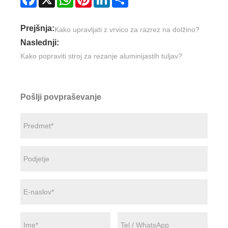
Prejšnja:
Kako upravljati z vrvico za razrez na dolžino?
Naslednji:
Kako popraviti stroj za rezanje aluminijastih tuljav?
Pošlji povpraševanje