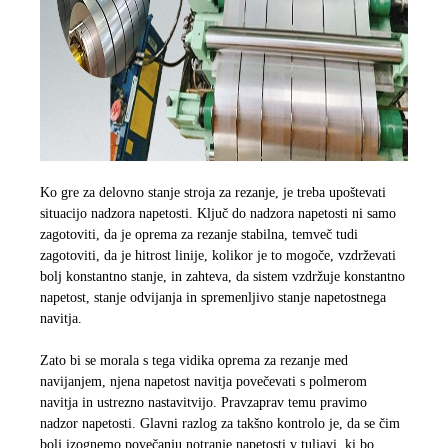
Ko gre za delovno stanje stroja za rezanje, je treba upoštevati
situacijo nadzora napetosti. Ključ do nadzora napetosti ni samo
zagotoviti, da je oprema za rezanje stabilna, temveč tudi
zagotoviti, da je hitrost linije, kolikor je to mogoče, vzdrževati
bolj konstantno stanje, in zahteva, da sistem vzdržuje konstantno
napetost, stanje odvijanja in spremenljivo stanje napetostnega
navitja.
Zato bi se morala s tega vidika oprema za rezanje med
navijanjem, njena napetost navitja povečevati s polmerom
navitja in ustrezno nastavitvijo. Pravzaprav temu pravimo
nadzor napetosti. Glavni razlog za takšno kontrolo je, da se čim
bolj izognemo povečanju notranje napetosti v tuljavi, ki bo