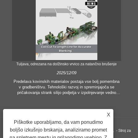
Tuljava, odrezana na dolžinsko vrvico za natančno brušenje
Nat
2025/12/09
Predelava kovinskih materialov postaja vse bolj pomembna
v gradbeništvu. Tehnološki razvoj in spreminjajoča se
V 
pričakovanja strank silijo podjetja v izpolnjevanje vedno
višjih proizvodnih meril in zahtev po kakovosti. Običajne
o
tehnike ročne obdelave niso nič bolj primerne za
pop
zadovoljevanje potreb sodobne industrije, zlasti v iskanju
pr
X
velike natančnosti in učinkovitosti. Zato se je linija za
rezanje tuljav na dolžino pojavila kot oprema za obdelavo
Piškotke uporabljamo, da vam ponudimo
tuljav.
lad
boljšo izkušnjo brskanja, analiziramo promet
Copyright ©GUANGZHOU KINGREAL MACHINERY CO., LTD.， - Stroj za
uči
na spletnem mestu in prilagodimo vsebino. Z