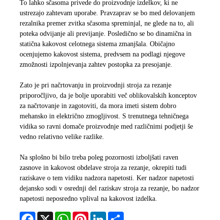
To lahko sčasoma privede do proizvodnje izdelkov, ki ne
ustrezajo zahtevam uporabe. Pravzaprav se bo med delovanjem
rezalnika premer zvitka sčasoma spreminjal, ne glede na to, ali
poteka odvijanje ali previjanje. Posledično se bo dinamična in
statična kakovost celotnega sistema zmanjšala. Običajno
ocenjujemo kakovost sistema, predvsem na podlagi njegove
zmožnosti izpolnjevanja zahtev postopka za presojanje.
Zato je pri načrtovanju in proizvodnji stroja za rezanje
priporočljivo, da je bolje uporabiti več oblikovalskih konceptov
za načrtovanje in zagotoviti, da mora imeti sistem dobro
mehansko in električno zmogljivost. S trenutnega tehničnega
vidika so ravni domače proizvodnje med različnimi podjetji še
vedno relativno velike razlike.
Na splošno bi bilo treba poleg pozornosti izboljšati raven
zasnove in kakovost obdelave stroja za rezanje, okrepiti tudi
raziskave o tem vidiku nadzora napetosti. Ker nadzor napetosti
dejansko sodi v osrednji del raziskav stroja za rezanje, bo nadzor
napetosti neposredno vplival na kakovost izdelka.
Facebook
X
WhatsApp
Pinterest
LinkedIn
Share