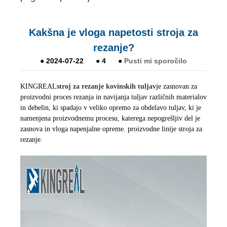
Kakšna je vloga napetosti stroja za
rezanje?
●
2024-07-22
●
4
●
Pusti mi sporočilo
KINGREAL
stroj za rezanje kovinskih tuljav
je zasnovan za
proizvodni proces rezanja in navijanja tuljav različnih materialov
in debelin, ki spadajo v veliko opremo za obdelavo tuljav, ki je
namenjena proizvodnemu procesu, katerega nepogrešljiv del je
zasnova in vloga napenjalne opreme. proizvodne linije stroja za
rezanje.