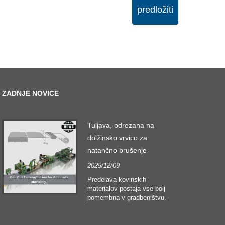
predložiti
ZADNJE NOVICE
Tuljava, odrezana na
dolžinsko vrvico za
natančno brušenje
2025/12/09
Predelava kovinskih
materialov postaja vse bolj
pomembna v gradbeništvu.
Tehnološki razvoj in
spreminjajoča se
pričakovanja strank silijo