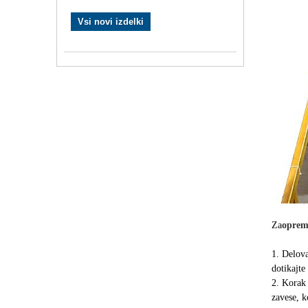
Vsi novi izdelki
Za
oprema
1. Delova
dotikajte
2. Korak 
zavese, k