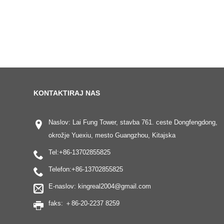
KONTAKTIRAJ NAS
Naslov: Lai Fung Tower, stavba 761. ceste Dongfengdong,
okrožje Yuexiu, mesto Guangzhou, Kitajska
Tel:
+86-13702855825
Telefon:
+86-13702855825
E-naslov:
kingreal2004@gmail.com
faks: ＋86-20-2237 8259