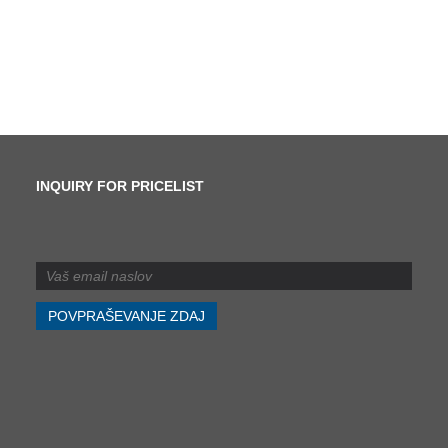
INQUIRY FOR PRICELIST
Kakšna je razlika med
striženjem in rezanjem?
2024/07/11
Kakšna je razlika med
striženjem in rezanjem?