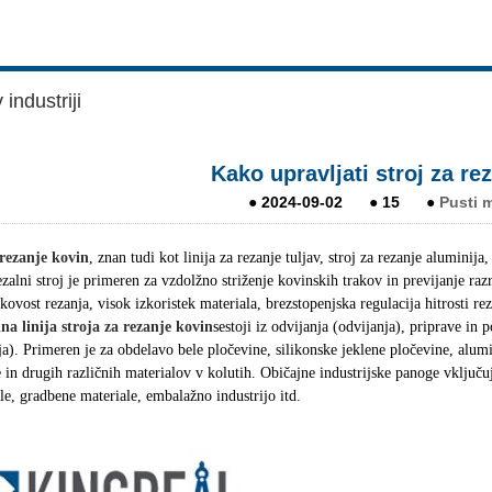
industriji
Kako upravljati stroj za re
●
2024-09-02
●
15
●
Pusti 
 rezanje kovin
, znan tudi kot linija za rezanje tuljav, stroj za rezanje aluminij
zalni stroj je primeren za vzdolžno striženje kovinskih trakov in previjanje ra
kovost rezanja, visok izkoristek materiala, brezstopenjska regulacija hitrosti rez
na linija stroja za rezanje kovin
sestoji iz odvijanja (odvijanja), priprave in 
ja). Primeren je za obdelavo bele pločevine, silikonske jeklene pločevine, alum
 in drugih različnih materialov v kolutih. Običajne industrijske panoge vključu
e, gradbene materiale, embalažno industrijo itd.