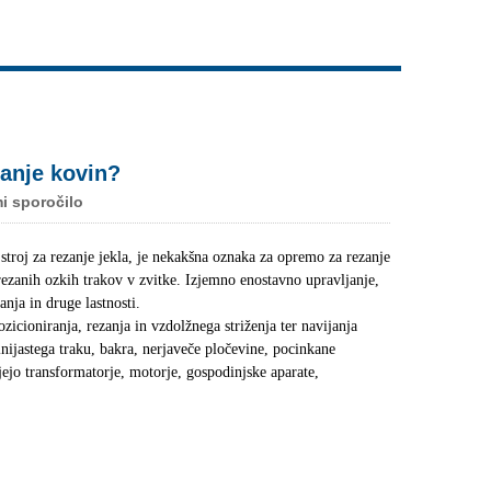
Live
zanje kovin?
mi sporočilo
a, stroj za rezanje jekla, je nekakšna oznaka za opremo za rezanje
zrezanih ozkih trakov v zvitke. Izjemno enostavno upravljanje,
anja in druge lastnosti.
pozicioniranja, rezanja in vzdolžnega striženja ter navijanja
inijastega traku, bakra, nerjaveče pločevine, pocinkane
jejo transformatorje, motorje, gospodinjske aparate,