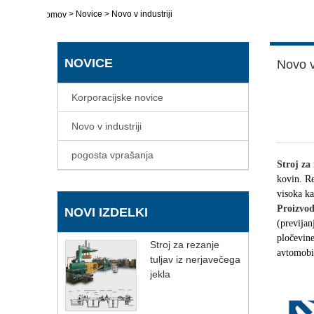
>
Novice
>
Novo v industriji
domov
NOVICE
Novo v 
Korporacijske novice
Novo v industriji
pogosta vprašanja
Stroj za
kovin. Re
visoka ka
Proizvod
NOVI IZDELKI
(previjan
pločevine
Stroj za rezanje
avtomobil
tuljav iz nerjavečega
jekla