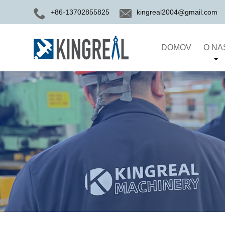
+86-13702855825
kingreal2004@gmail.com
DOMOV
O NA