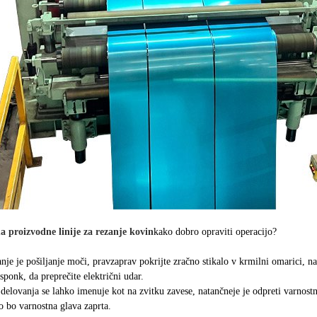
 proizvodne linije za rezanje kovin
kako dobro opraviti operacijo?
nje je pošiljanje moči, pravzaprav pokrijte zračno stikalo v krmilni omarici, nat
 sponk, da preprečite električni udar.
delovanja se lahko imenuje kot na zvitku zavese, natančneje je odpreti varnostn
o bo varnostna glava zaprta.