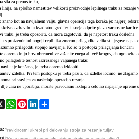
a sila za prenos traku;
a linija, na splošno namestitev velikosti proizvodnje lepilnega traku za rezanje v 
lj.
o znano kot na navijalnem valju, glavna operacija tega koraka je: najprej odstr
 skrivno zdravilo in kvadratno gred ter kasneje odprite glavo varnostne kartice 
vi traku, je treba opozoriti, da mora zagotoviti, da je napetost traku dosledna.
du s proizvodnimi pogoji cepilnika zmerno prilagodite velikost njegove napetos
azumno prilagoditi stopnjo navijanja. Ko so ti postopki prilagajanja končani
te opremo in jo brez obremenitve zaženite enega ali več krogov, da ugotovite 
o prilagodite tesnost razrezanega valjanega traku;
 navijanje končano, je treba opremo izklopiti.
anitev izdelka. Pri tem postopku je treba paziti, da izdelke ločimo, ne zlagamo
noma pripravljen za naslednjo operacijo rezanja;
 dlje časa ne uporablja, morate pravočasno izklopiti celotno napajanje opreme st
cebook
X
WhatsApp
Pinterest
LinkedIn
Share
a:
Previdnostni ukrepi pri delovanju stroja za rezanje tuljav
ji:
Kako upravljati napenjalni sistem stroja za rezanje tuljav?