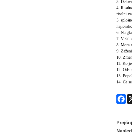
3. Delovn
4. Risaln
risalni va
5. splošn
najlonsko
6. Na gla
7. V skla
8. Mora r
9. Zaženi
10. Zmern
11. Ko je
12. Odstr
13. Popol
14. Če se
Fa
Prejšnj
Nasledn