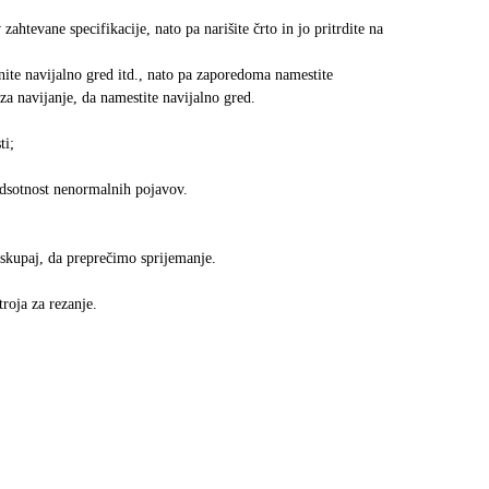
zahtevane specifikacije, nato pa narišite črto in jo pritrdite na
anite navijalno gred itd., nato pa zaporedoma namestite
za navijanje, da namestite navijalno gred.
ti;
odsotnost nenormalnih pojavov.
 skupaj, da preprečimo sprijemanje.
roja za rezanje.