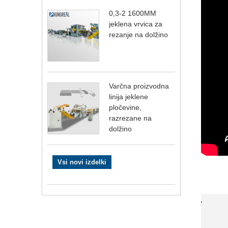
0,3-2 1600MM
jeklena vrvica za
rezanje na dolžino
Varčna proizvodna
linija jeklene
pločevine,
razrezane na
dolžino
Vsi novi izdelki