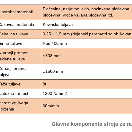
Pločevina, nerjavno jeklo, pocinkana pločevina, a
Uporabni materiali
pločevina, vroče valjana pločevina itd.
Kakovost materiala
Kovinska tuljava
Debelina tuljave
0,25 ~ 1,5 mm (dejanski parametri so oblikovan
Širina tuljave
Nad 400 mm
Notranji premer
φ508 mm
jeklene tuljave
Zunanji premer
φ1500 mm
tuljave
Teža tuljave
8t
Natezna trdnost
1200 N/mm2
Hitrost vrtljivega
60m/min
striženja
Glavne komponente stroja za ra