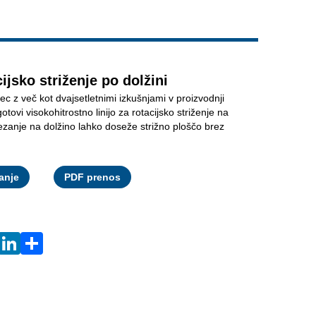
Live
ijsko striženje po dolžini
alec z več kot dvajsetletnimi izkušnjami v proizvodnji
ovi visokohitrostno linijo za rotacijsko striženje na
 rezanje na dolžino lahko doseže strižno ploščo brez
.
Facebook
X
WhatsApp
Pinterest
LinkedIn
Share
anje
PDF prenos