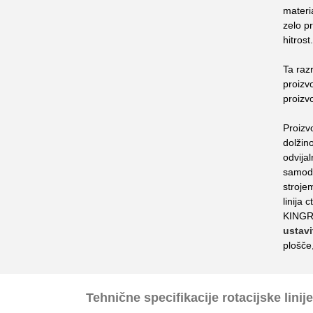
materi
zelo p
hitrost
Ta raz
proizv
proizv
Proizvo
dolžin
odvijal
samode
strojem
linija 
KINGR
ustavi
plošče
Tehnične specifikacije rotacijske linij