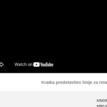
Kratka predstavitev linije za rot
KINGRE
eden o