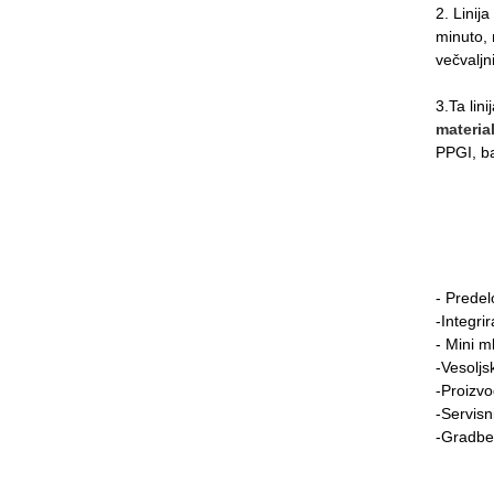
2. Linij
minuto, 
večvaljn
3.Ta lin
material
PPGI, ba
- Predel
-Integrir
- Mini ml
-Vesoljsk
-Proizvo
-Servisni
-Gradbe