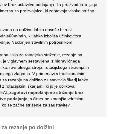
alov brez ustavitve podajanja. Ta proizvodna linija je
rimerna za proizvajalce, ki zahtevajo visoko strižno
.
rezana na dolžino lahko doseže hitrost
odnje
60m/min
, ki lahko izboljša učinkovitost
odnje. Naklonjen številnim potrošnikom.
dna linija za rotacijsko striženje, rezanje na
o, je v glavnem sestavljena iz hidravličnega
nika, ravnalnega stroja, rotacijskega striženja in
jnega zlaganja. V primerjavi s tradicionalnim
 za rezanje na dolžino z ustavitvijo škarij lahko
ctl z rotacijskimi škarjami, ki jo je oblikoval
EAL,
zagotovi neprekinjeno striženje brez
tve podajanja
, s čimer se zmanjša vdolbina
, ko se začne striženje za zaustavitev.
e za rezanje po dolžini