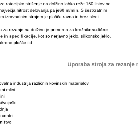
a za rotacijsko striženje na dolžino lahko reže 150 listov na
največja hitrost delovanja pa je
60 m/min
. S šestkratnim
im izravnalnim strojem je plošča ravna in brez sledi.
ija za rezanje na dolžino je primerna za krožnike
različne
e in specifikacije
, kot so nerjavno jeklo, silikonsko jeklo,
krene plošče itd.
Uporaba stroja za rezanje 
ovalna industrija različnih kovinskih materialov
ani mlini
ini
i/vojaški
dnja
 centri
ništvo