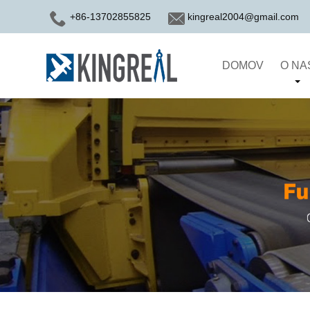
+86-13702855825
kingreal2004@gmail.com
DOMOV
O NA