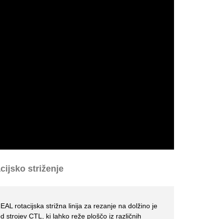
acijsko striženje
AL rotacijska strižna linija za rezanje na dolžino je
d strojev CTL, ki lahko reže ploščo iz različnih