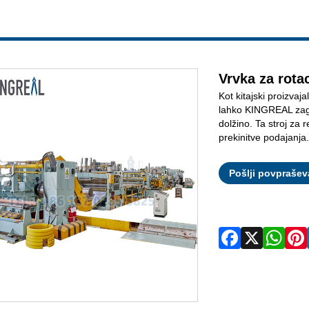
Vrvka za rotac
Kot kitajski proizvaj
lahko KINGREAL zagot
dolžino. Ta stroj za
prekinitve podajanja
Pošlji povprašev