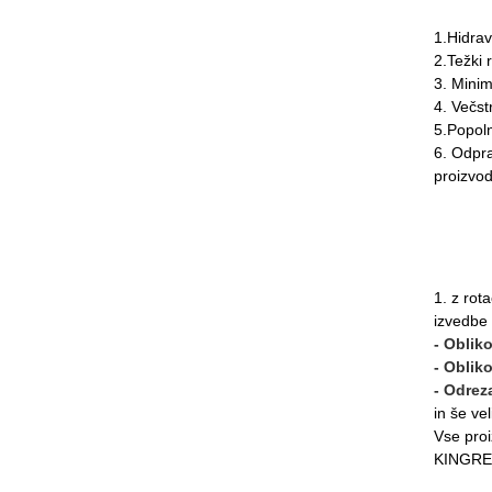
1.Hidrav
2.Težki r
3. Minim
4. Večst
5.Popoln
6. Odpra
proizvod
1. z rot
izvedbe
- Oblik
- Oblik
- Odrez
in še vel
Vse pro
KINGREAL