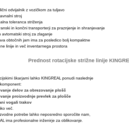
lični odvijalnik z vozičkom za tuljavo
avnalni stroj
alna toleranca striženja
ranski in končni transporterji za praznjenje in shranjevanje
 avtomatski stroj za zlaganje
va obtočnih jam ima za posledico bolj kompaktne
ne linije in več inventarnega prostora
Prednost rotacijske strižne linije KINGRE
acijskimi škarjami lahko KINGREAL ponudi naslednje
 komponent:
ovanje delov za obrezovanje plošč
ovanje proizvodnje prevlek za plošče
ani vogali trakov
iko več.
izvodne potrebe lahko neposredno sporočite nam,
 ima profesionalne inženirje za oblikovanje.