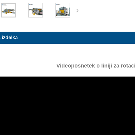
 izdelka
Videoposnetek o liniji za rotac