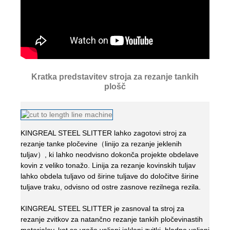
Kratka predstavitev stroja za rezanje tankih
plošč
KINGREAL STEEL SLITTER lahko zagotovi stroj za
rezanje tanke pločevine（linijo za rezanje jeklenih
tuljav）, ki lahko neodvisno dokonča projekte obdelave
kovin z veliko tonažo. Linija za rezanje kovinskih tuljav
lahko obdela tuljavo od širine tuljave do določitve širine
tuljave traku, odvisno od ostre zasnove rezilnega rezila.
KINGREAL STEEL SLITTER je zasnoval ta stroj za
rezanje zvitkov za natančno rezanje tankih pločevinastih
materialov, kot so vroče valjani jekleni zvitki, hladno valjani