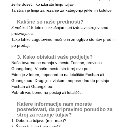
želite doseči, ko izbirate linijo tuljav.
Ta stran je linija za rezanje za kategorijo jeklenih kolutov.
Kakšne so naše prednosti?
Z več kot 15-letnimi izkušnjami pri izdelavi strojev smo
proizvajalec.
Tako lahko zagotovimo močno in zmogljivo storitev pred in
po prodaji.
3. Kako obiskati vaše podjetje?
Naša tovarna se nahaja v mestu Foshan, provinca
Guangdong. V naše mesto sta torej dve poti.
Eden je z letom, neposredno na letališče Foshan ali
Guangzhou. Drugi je z vlakom, neposredno do postaje
Foshan ali Guangzhou.
Pobrali vas bomo na postaji ali letališču.
Katere informacije nam morate
posredovati, da pripravimo ponudbo za
stroj za rezanje tuljav?
1. Debelina tuljave (min-max)?
2. Širina tuljave (min-max)?