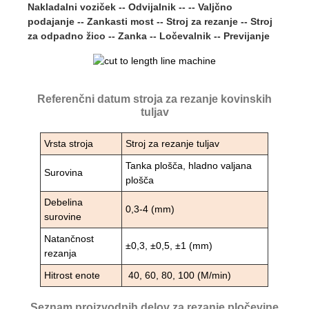
Nakladalni voziček -- Odvijalnik -- -- Valjčno
podajanje -- Zankasti most -- Stroj za rezanje -- Stroj
za odpadno žico -- Zanka -- Ločevalnik -- Previjanje
Referenčni datum stroja za rezanje kovinskih
tuljav
Vrsta stroja
Stroj za rezanje tuljav
Tanka plošča, hladno valjana
Surovina
plošča
Debelina
0,3-4 (mm)
surovine
Natančnost
±0,3, ±0,5, ±1 (mm)
rezanja
Hitrost enote
40, 60, 80, 100 (M/min)
Seznam proizvodnih delov za rezanje pločevine