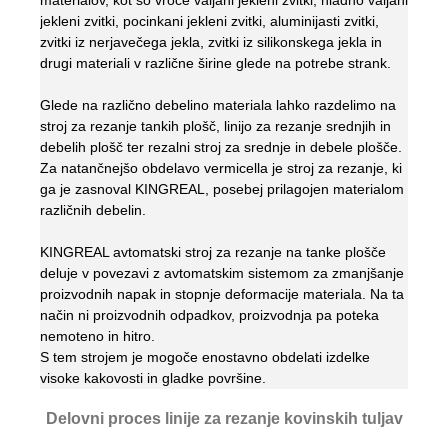
jekleni zvitki, pocinkani jekleni zvitki, aluminijasti zvitki,
zvitki iz nerjavečega jekla, zvitki iz silikonskega jekla in
drugi materiali v različne širine glede na potrebe strank.
Glede na različno debelino materiala lahko razdelimo na
stroj za rezanje tankih plošč, linijo za rezanje srednjih in
debelih plošč ter rezalni stroj za srednje in debele plošče.
Za natančnejšo obdelavo vermicella je stroj za rezanje, ki
ga je zasnoval KINGREAL, posebej prilagojen materialom
različnih debelin.
KINGREAL avtomatski stroj za rezanje na tanke plošče
deluje v povezavi z avtomatskim sistemom za zmanjšanje
proizvodnih napak in stopnje deformacije materiala. Na ta
način ni proizvodnih odpadkov, proizvodnja pa poteka
nemoteno in hitro.
S tem strojem je mogoče enostavno obdelati izdelke
visoke kakovosti in gladke površine.
Delovni proces linije za rezanje kovinskih tuljav