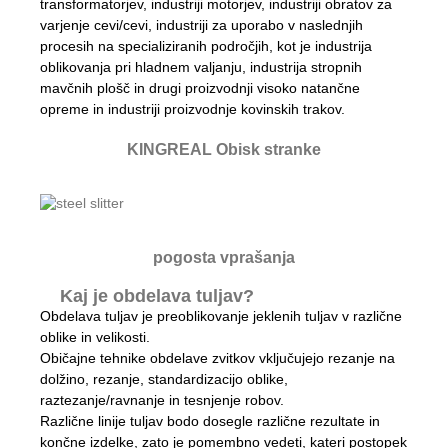
transformatorjev, industriji motorjev, industriji obratov za
varjenje cevi/cevi, industriji za uporabo v naslednjih
procesih na specializiranih področjih, kot je industrija
oblikovanja pri hladnem valjanju, industrija stropnih
mavčnih plošč in drugi proizvodnji visoko natančne
opreme in industriji proizvodnje kovinskih trakov.
KINGREAL Obisk stranke
pogosta vprašanja
Kaj je obdelava tuljav?
Obdelava tuljav je preoblikovanje jeklenih tuljav v različne
oblike in velikosti.
Običajne tehnike obdelave zvitkov vključujejo rezanje na
dolžino, rezanje, standardizacijo oblike,
raztezanje/ravnanje in tesnjenje robov.
Različne linije tuljav bodo dosegle različne rezultate in
končne izdelke, zato je pomembno vedeti, kateri postopek