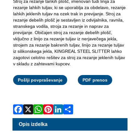
Stroj za rezanje tankih plošč, imenovan tudi linija za
rezanje lahkih tuljav, ki se uporablja za obdelavo, rezanje
lahkih jeklenih tuljav na ozek trak in previjanje. Stroj za
rezanje debelih plošč je sestavljen iz odvijalnika, ravnila,
stranskega vodila, stroja za rezanje in naprav za
previjanje. Običajen stroj za rezanje debelih plošč,
vključno z linijo za rezanje tuljav iz nerjavečega jekla,
strojem za rezanje bakrenih tuljav, linijo za rezanje tuljav
iz silikonskega jekla, KINGREAL STEEL SLITTER lahko
zagotovi celotno rešitev za stroj za rezanje jeklenih tuljav
v skladu z zahtevami kupcev.
Facebook
X
WhatsApp
Pinterest
LinkedIn
Share
Pošlji povpraševanje
PDF prenos
Opis izdelka