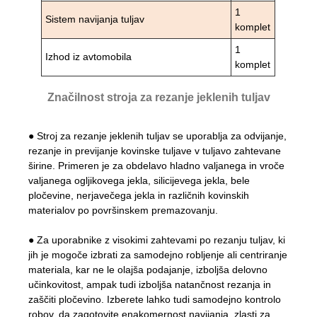
1
Sistem navijanja tuljav
komplet
1
Izhod iz avtomobila
komplet
Značilnost stroja za rezanje jeklenih tuljav
● Stroj za rezanje jeklenih tuljav se uporablja za odvijanje,
rezanje in previjanje kovinske tuljave v tuljavo zahtevane
širine. Primeren je za obdelavo hladno valjanega in vroče
valjanega ogljikovega jekla, silicijevega jekla, bele
pločevine, nerjavečega jekla in različnih kovinskih
materialov po površinskem premazovanju.
● Za uporabnike z visokimi zahtevami po rezanju tuljav, ki
jih je mogoče izbrati za samodejno robljenje ali centriranje
materiala, kar ne le olajša podajanje, izboljša delovno
učinkovitost, ampak tudi izboljša natančnost rezanja in
zaščiti pločevino. Izberete lahko tudi samodejno kontrolo
robov, da zagotovite enakomernost navijanja, zlasti za