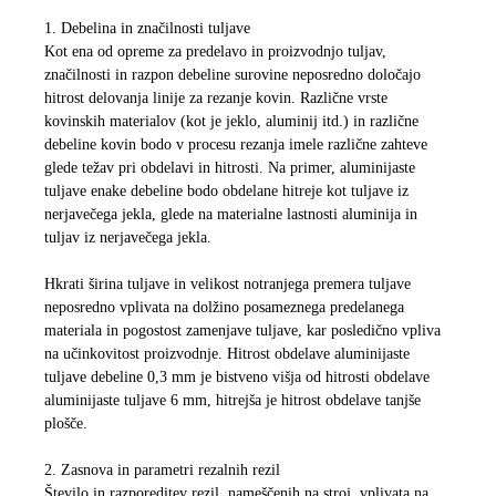
1. Debelina in značilnosti tuljave
Kot ena od opreme za predelavo in proizvodnjo tuljav,
značilnosti in razpon debeline surovine neposredno določajo
hitrost delovanja linije za rezanje kovin. Različne vrste
kovinskih materialov (kot je jeklo, aluminij itd.) in različne
debeline kovin bodo v procesu rezanja imele različne zahteve
glede težav pri obdelavi in ​​hitrosti. Na primer, aluminijaste
tuljave enake debeline bodo obdelane hitreje kot tuljave iz
nerjavečega jekla, glede na materialne lastnosti aluminija in
tuljav iz nerjavečega jekla.
Hkrati širina tuljave in velikost notranjega premera tuljave
neposredno vplivata na dolžino posameznega predelanega
materiala in pogostost zamenjave tuljave, kar posledično vpliva
na učinkovitost proizvodnje. Hitrost obdelave aluminijaste
tuljave debeline 0,3 mm je bistveno višja od hitrosti obdelave
aluminijaste tuljave 6 mm, hitrejša je hitrost obdelave tanjše
plošče.
2. Zasnova in parametri rezalnih rezil
Število in razporeditev rezil, nameščenih na stroj, vplivata na