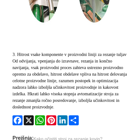
3. Hitrost vsake komponente v proizvodni liniji za rezanje tuljav
Od odvijanja, vpenjanja do izravnave, rezanja in končno
navijanja, vsak proizvodni proces zahteva ustrezno proizvodno
opremo za obdelavo, hitrost obdelave vpliva na hitrost delovanja
celotne proizvodne linije, razumen postopek in optimizacija
nadzora lahko izboljša učinkovitost proizvodnje in kakovost
izdelka. Hkrati lahko visoka stopnja avtomatizacije stroja za
rezanje zmanjša ročno posredovanje, izboljša učinkovitost in
doslednost proizvodnje.
Facebook
X
WhatsApp
Pinterest
LinkedIn
Share
Prejšnja:
Kako očistiti stroj za rezanje kovin?