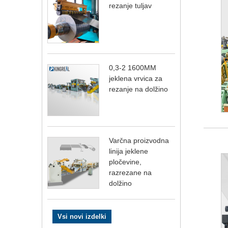
rezanje tuljav
0,3-2 1600MM
jeklena vrvica za
rezanje na dolžino
Varčna proizvodna
linija jeklene
pločevine,
razrezane na
dolžino
Vsi novi izdelki