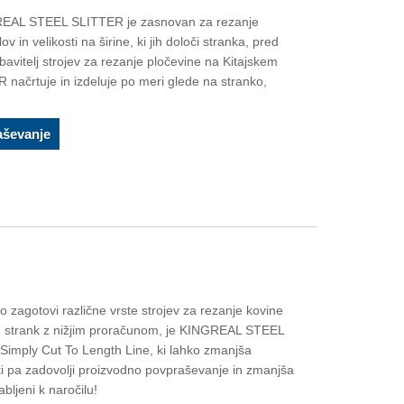
GREAL STEEL SLITTER je zasnovan za rezanje
ov in velikosti na širine, ki jih določi stranka, pred
bavitelj strojev za rezanje pločevine na Kitajskem
ačrtuje in izdeluje po meri glede na stranko,
aševanje
gotovi različne vrste strojev za rezanje kovine
ebe strank z nižjim proračunom, je KINGREAL STEEL
 Simply Cut To Length Line, ki lahko zmanjša
ti pa zadovolji proizvodno povpraševanje in zmanjša
bljeni k naročilu!