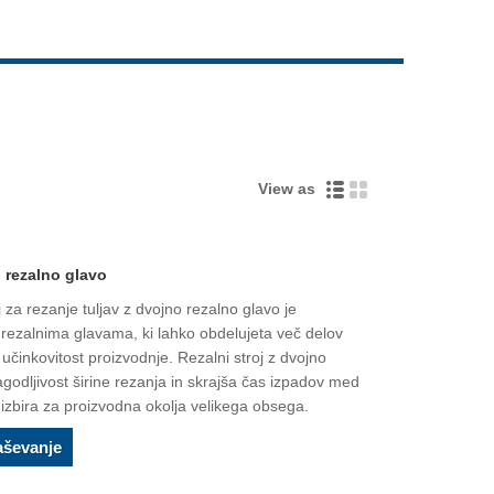
Live
View as
o rezalno glavo
 rezanje tuljav z dvojno rezalno glavo je
ezalnima glavama, ki lahko obdelujeta več delov
a učinkovitost proizvodnje. Rezalni stroj z dvojno
agodljivost širine rezanja in skrajša čas izpadov med
 izbira za proizvodna okolja velikega obsega.
aševanje