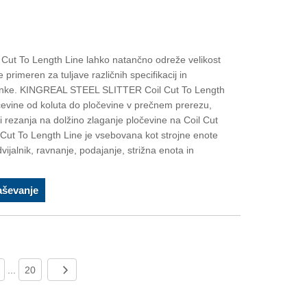
t To Length Line lahko natančno odreže velikost
e primeren za tuljave različnih specifikacij in
ranke. KINGREAL STEEL SLITTER Coil Cut To Length
čevine od koluta do pločevine v prečnem prerezu,
i rezanja na dolžino zlaganje pločevine na Coil Cut
 Cut To Length Line je vsebovana kot strojne enote
vijalnik, ravnanje, podajanje, strižna enota in
aševanje
...
20