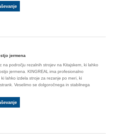
aševanje
ostjo jermena
 na področju rezalnih strojev na Kitajskem, ki lahko
etostjo jermena. KINGREAL ima profesionalno
ki lahko izdela stroje za rezanje po meri, ki
strank. Veselimo se dolgoročnega in stabilnega
aševanje