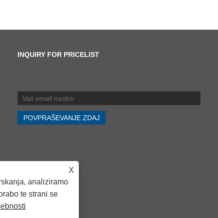
INQUIRY FOR PRICELIST
Kakšna je razlika med
striženjem in rezanjem?
2024/07/11
Kakšna je razlika med
striženjem in rezanjem?
X
skanja, analiziramo
rabo te strani se
sebnosti