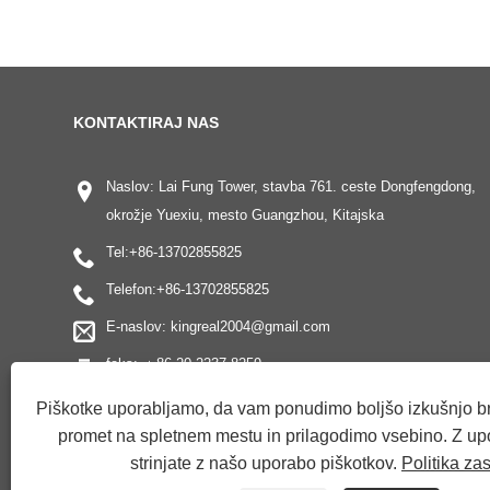
KONTAKTIRAJ NAS
Naslov: Lai Fung Tower, stavba 761. ceste Dongfengdong,
okrožje Yuexiu, mesto Guangzhou, Kitajska
Tel:
+86-13702855825
Telefon:
+86-13702855825
E-naslov:
kingreal2004@gmail.com
faks: ＋86-20-2237 8259
Piškotke uporabljamo, da vam ponudimo boljšo izkušnjo br
promet na spletnem mestu in prilagodimo vsebino. Z upo
strinjate z našo uporabo piškotkov.
Politika za