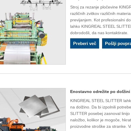
Stroj za rezanje pločevine KIN
različnih zvitkov različnih material
previjanjem. Kot profesionalni do
lahko KINGREAL STEEL SLITTER n
dobrodošli, da nas kontaktirate.
Preberi več
Pošlji povpr
Enostavno odrežite po dolžini
KINGREAL STEEL SLITTER lahko za
na dolžino. Da bi izpolnili potr
SLITTER posebej zasnoval linijo
naložbo, kolikor je mogoče, hkra
proizvodne stroške za stranke. Va