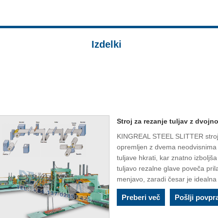
Izdelki
Stroj za rezanje tuljav z dvojn
KINGREAL STEEL SLITTER stroj za
opremljen z dvema neodvisnima r
tuljave hkrati, kar znatno izboljš
tuljavo rezalne glave poveča pril
menjavo, zaradi česar je idealna
Preberi več
Pošlji povpr