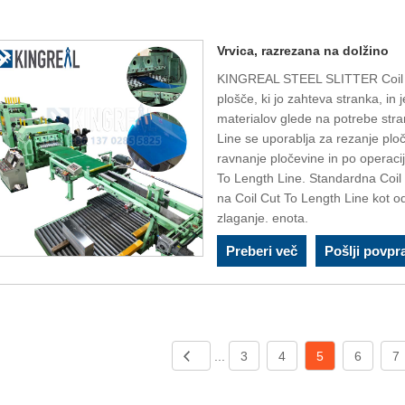
Vrvica, razrezana na dolžino
KINGREAL STEEL SLITTER Coil Cu
plošče, ki jo zahteva stranka, in j
materialov glede na potrebe st
Line se uporablja za rezanje plo
ravnanje pločevine in po operacij
To Length Line. Standardna Coil
na Coil Cut To Length Line kot od
zlaganje. enota.
Preberi več
Pošlji povpr
...
3
4
5
6
7