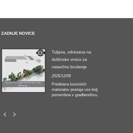
ZADNJE NOVICE
Tuljava, odrezana na
dolžinsko vrvico za
natančno brušenje
2025/12/09
Predelava kovinskih
materialov postaja vse bolj
pomembna v gradbeništvu.
Tehnološki razvoj in
spreminjajoča se
pričakovanja strank silijo
podjetja v izpolnjevanje
vedno višjih proizvodnih
meril in zahtev po kakovosti.
Običajne tehnike ročne